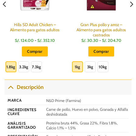
Hills SD Adult Chicken –
Gran Plus pollo y arroz –
Alimento para gatos adultos
Alimento para gatos adultos
castrados
Rango
Rango
S/.
124.00
-
S/.
352.10
S/.
30.30
-
S/.
204.70
de
de
s:
precios:
precios:
Comprar
Comprar
desde
desde
S/.
S/.
Este
Este
124.00
30.30
hasta
hasta
producto
producto
1.8kg
3.2kg
7.3kg
1kg
3kg
10kg
S/.
S/.
0
352.10
204.70
tiene
tiene
múltiples
múltiples
variantes.
variantes.
Descripción
Las
Las
opciones
opciones
MARCA
N&D Prime (Farmina)
se
se
Carne de pollo, Huevo en polvo, Granada y Alfalfa
INGREDIENTES
pueden
pueden
CLAVE
deshidratada
elegir
elegir
Proteína bruta 44%, Grasa 22%, Fibra 1.8%,
en
en
ANÁLISIS
GARANTIZADO
Calcio 1.1% – 1.5%
la
la
página
página