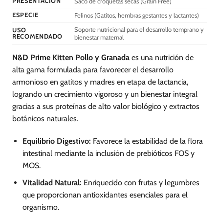
PRESENTACIÓN
Saco de croquetas secas (Grain Free)
de
de
ESPECIE
Felinos (Gatitos, hembras gestantes y lactantes)
producto
producto
Soporte nutricional para el desarrollo temprano y
USO
RECOMENDADO
bienestar maternal
N&D Prime Kitten Pollo y Granada
es una nutrición de
alta gama formulada para favorecer el desarrollo
armonioso en gatitos y madres en etapa de lactancia,
logrando un crecimiento vigoroso y un bienestar integral
gracias a sus proteínas de alto valor biológico y extractos
botánicos naturales.
Equilibrio Digestivo:
Favorece la estabilidad de la flora
intestinal mediante la inclusión de prebióticos FOS y
MOS.
Vitalidad Natural:
Enriquecido con frutas y legumbres
que proporcionan antioxidantes esenciales para el
organismo.