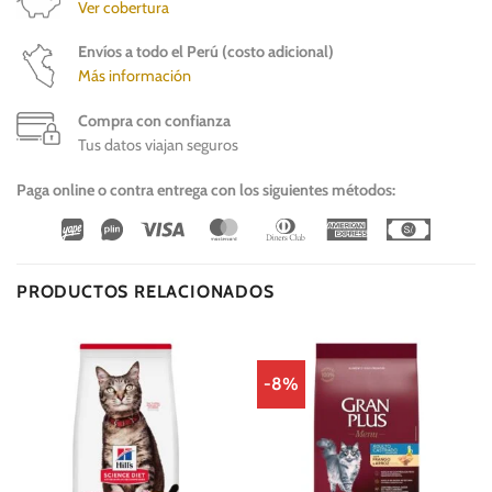
Ver cobertura
Envíos a todo el Perú (costo adicional)
Más información
Compra con confianza
Tus datos viajan seguros
Paga online o contra entrega con los siguientes métodos:
Wirecard
Vipps
Visa
MasterCard
Dinners
American
Cash
Club
Express
On
Delivery
PRODUCTOS RELACIONADOS
-8%