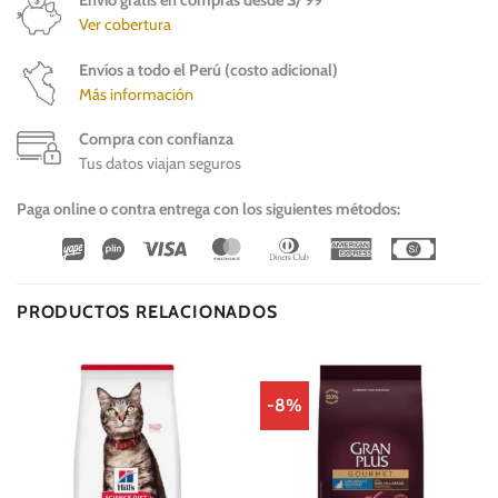
Ver cobertura
Envíos a todo el Perú (costo adicional)
Más información
Compra con confianza
Tus datos viajan seguros
Paga online o contra entrega con los siguientes métodos:
Wirecard
Vipps
Visa
MasterCard
Dinners
American
Cash
Club
Express
On
Delivery
PRODUCTOS RELACIONADOS
-8%