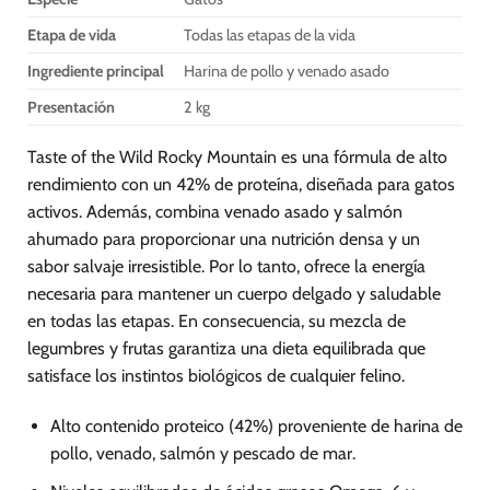
página
página
Etapa de vida
Todas las etapas de la vida
de
de
producto
producto
Ingrediente principal
Harina de pollo y venado asado
Presentación
2 kg
Taste of the Wild Rocky Mountain es una fórmula de alto
rendimiento con un 42% de proteína, diseñada para gatos
activos. Además, combina venado asado y salmón
ahumado para proporcionar una nutrición densa y un
sabor salvaje irresistible. Por lo tanto, ofrece la energía
necesaria para mantener un cuerpo delgado y saludable
en todas las etapas. En consecuencia, su mezcla de
legumbres y frutas garantiza una dieta equilibrada que
satisface los instintos biológicos de cualquier felino.
Alto contenido proteico (42%) proveniente de harina de
pollo, venado, salmón y pescado de mar.