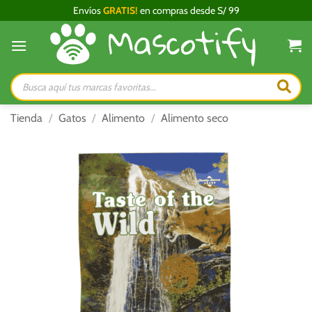
Saltar
Envíos
GRATIS!
en compras desde S/ 99
al
contenido
Búsqueda
de
productos
Tienda
/
Gatos
/
Alimento
/
Alimento seco