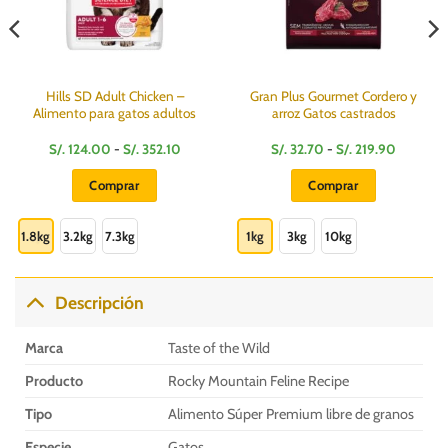
Hills SD Adult Chicken –
Gran Plus Gourmet Cordero y
Alimento para gatos adultos
arroz Gatos castrados
Rango
Rango
S/.
124.00
-
S/.
352.10
S/.
32.70
-
S/.
219.90
de
de
s:
precios:
precios:
Comprar
Comprar
desde
desde
S/.
S/.
Este
Este
124.00
32.70
hasta
hasta
producto
producto
1.8kg
3.2kg
7.3kg
1kg
3kg
10kg
S/.
S/.
0
352.10
219.90
tiene
tiene
múltiples
múltiples
variantes.
variantes.
Descripción
Las
Las
opciones
opciones
Marca
Taste of the Wild
se
se
pueden
pueden
Producto
Rocky Mountain Feline Recipe
elegir
elegir
Tipo
Alimento Súper Premium libre de granos
en
en
la
la
Especie
Gatos