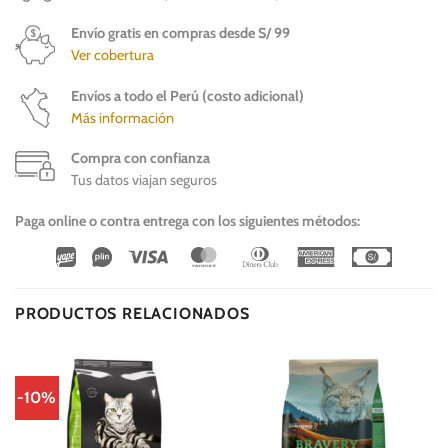
Envío gratis en compras desde S/ 99
Ver cobertura
Envíos a todo el Perú (costo adicional)
Más información
Compra con confianza
Tus datos viajan seguros
Paga online o contra entrega con los siguientes métodos:
Wirecard
Vipps
Visa
MasterCard
Dinners
American
Cash
Club
Express
On
Delivery
PRODUCTOS RELACIONADOS
-10%