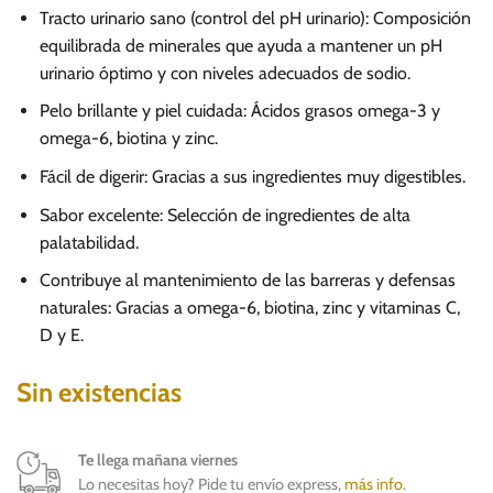
precio
precio
Tracto urinario sano (control del pH urinario): Composición
original
actual
equilibrada de minerales que ayuda a mantener un pH
era:
es:
urinario óptimo y con niveles adecuados de sodio.
S/.
S/.
Pelo brillante y piel cuidada: Ácidos grasos omega-3 y
108.00.
75.00.
omega-6, biotina y zinc.
Fácil de digerir: Gracias a sus ingredientes muy digestibles.
Sabor excelente: Selección de ingredientes de alta
palatabilidad.
Contribuye al mantenimiento de las barreras y defensas
naturales: Gracias a omega-6, biotina, zinc y vitaminas C,
D y E.
Sin existencias
Te llega mañana viernes
Lo necesitas hoy? Pide tu envío express,
más info
.