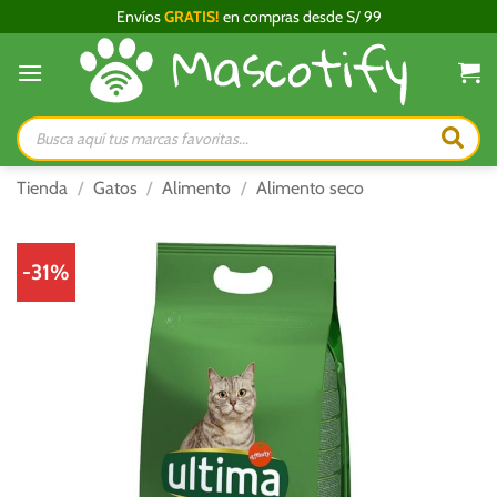
Saltar
Envíos
GRATIS!
en compras desde S/ 99
al
contenido
Búsqueda
de
productos
Tienda
/
Gatos
/
Alimento
/
Alimento seco
-31%