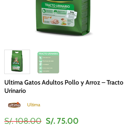
Ultima Gatos Adultos Pollo y Arroz – Tracto
Urinario
Ultima
El
El
S/.
108.00
S/.
75.00