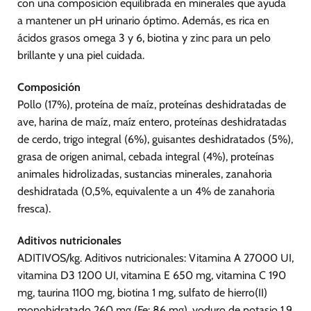
con una composición equilibrada en minerales que ayuda
en
en
la
la
a mantener un pH urinario óptimo. Además, es rica en
página
página
ácidos grasos omega 3 y 6, biotina y zinc para un pelo
de
de
brillante y una piel cuidada.
producto
producto
Composición
Pollo (17%), proteína de maíz, proteínas deshidratadas de
ave, harina de maíz, maíz entero, proteínas deshidratadas
de cerdo, trigo integral (6%), guisantes deshidratados (5%),
grasa de origen animal, cebada integral (4%), proteínas
animales hidrolizadas, sustancias minerales, zanahoria
deshidratada (0,5%, equivalente a un 4% de zanahoria
fresca).
Aditivos nutricionales
ADITIVOS/kg. Aditivos nutricionales: Vitamina A 27000 UI,
vitamina D3 1200 UI, vitamina E 650 mg, vitamina C 190
mg, taurina 1100 mg, biotina 1 mg, sulfato de hierro(II)
monohidratado 260 mg (Fe: 86 mg), yoduro de potasio 1,9