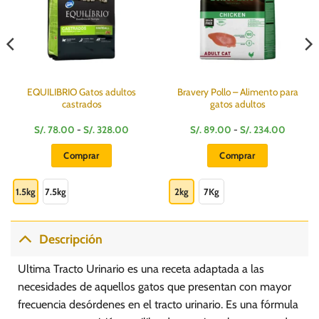
EQUILIBRIO Gatos adultos
Bravery Pollo – Alimento para
castrados
gatos adultos
Rango
Rango
S/.
78.00
-
S/.
328.00
S/.
89.00
-
S/.
234.00
de
de
precios:
precios:
Comprar
Comprar
desde
desde
S/.
S/.
Este
Este
78.00
89.00
hasta
hasta
producto
producto
1.5kg
7.5kg
2kg
7Kg
S/.
S/.
328.00
234.00
tiene
tiene
múltiples
múltiples
variantes.
variantes.
Descripción
Las
Las
opciones
opciones
Ultima Tracto Urinario es una receta adaptada a las
se
se
necesidades de aquellos gatos que presentan con mayor
pueden
pueden
frecuencia desórdenes en el tracto urinario. Es una fórmula
elegir
elegir