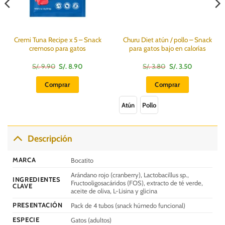
Cremi Tuna Recipe x 5 – Snack
Churu Diet atún / pollo – Snack
cremoso para gatos
para gatos bajo en calorías
El
El
El
El
S/.
9.90
S/.
8.90
S/.
3.80
S/.
3.50
precio
precio
precio
precio
original
actual
original
actual
Comprar
Comprar
era:
es:
era:
es:
S/.
S/.
S/.
S/.
Este
9.90.
8.90.
3.80.
3.50.
Atún
Pollo
producto
tiene
múltiples
Descripción
variantes.
Las
MARCA
Bocatito
opciones
se
Arándano rojo (cranberry), Lactobacillus sp.,
INGREDIENTES
pueden
Fructooligosacáridos (FOS), extracto de té verde,
CLAVE
aceite de oliva, L-Lisina y glicina
elegir
en
PRESENTACIÓN
Pack de 4 tubos (snack húmedo funcional)
la
ESPECIE
Gatos (adultos)
página