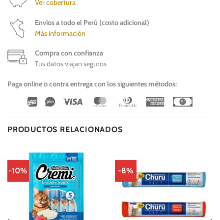
Ver cobertura
Envíos a todo el Perú (costo adicional)
Más información
Compra con confianza
Tus datos viajan seguros
Paga online o contra entrega con los siguientes métodos:
Wirecard
Vipps
Visa
MasterCard
Dinners
American
Cash
Club
Express
On
Delivery
PRODUCTOS RELACIONADOS
-10%
-8%