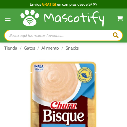
Saltar
Envíos
GRATIS!
en compras desde S/ 99
al
contenido
Búsqueda
de
productos
Tienda
/
Gatos
/
Alimento
/
Snacks