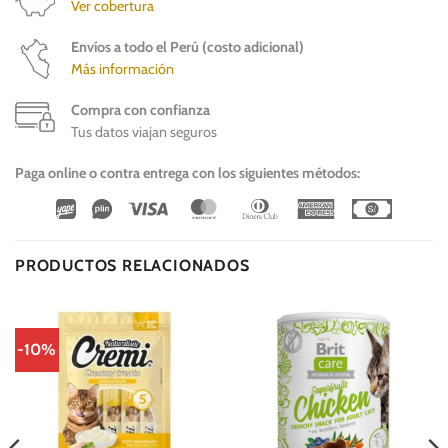
Ver cobertura
Envíos a todo el Perú (costo adicional)
Más información
Compra con confianza
Tus datos viajan seguros
Paga online o contra entrega con los siguientes métodos:
Wirecard
Vipps
Visa
MasterCard
Dinners
American
Cash
Club
Express
On
Delivery
PRODUCTOS RELACIONADOS
-10%