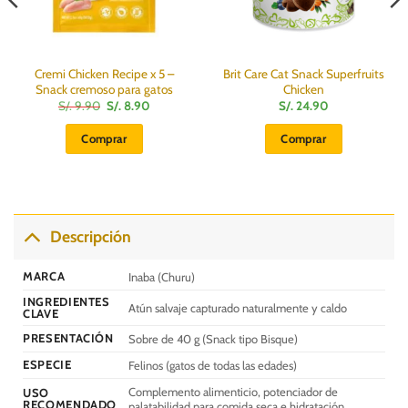
Cremi Chicken Recipe x 5 –
Brit Care Cat Snack Superfruits
Snack cremoso para gatos
Chicken
El
El
S/.
9.90
S/.
8.90
S/.
24.90
precio
precio
original
actual
Comprar
Comprar
era:
es:
S/.
S/.
9.90.
8.90.
Descripción
MARCA
Inaba (Churu)
INGREDIENTES
Atún salvaje capturado naturalmente y caldo
CLAVE
PRESENTACIÓN
Sobre de 40 g (Snack tipo Bisque)
ESPECIE
Felinos (gatos de todas las edades)
Complemento alimenticio, potenciador de
USO
RECOMENDADO
palatabilidad para comida seca e hidratación