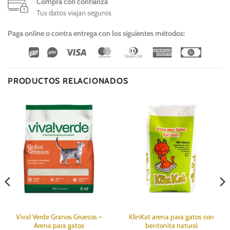
Compra con confianza
Tus datos viajan seguros
Paga online o contra entrega con los siguientes métodos:
Wirecard
Vipps
Visa
MasterCard
Dinners
American
Cash
Club
Express
On
Delivery
PRODUCTOS RELACIONADOS
Viva! Verde Granos Gruesos –
KlinKat arena para gatos con
Arena para gatos
bentonita natural