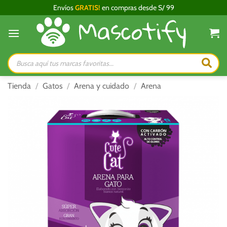
Saltar
Envíos
GRATIS!
en compras desde S/ 99
al
contenido
Búsqueda
de
productos
Tienda
/
Gatos
/
Arena y cuidado
/
Arena