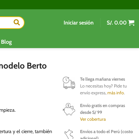
Iniciar sesión
S/.
0.00
Blog
 modelo Berto
Te llega mañana viernes
Lo necesitas hoy? Pide tu
envío express,
más info
.
Envío gratis en compras
impieza.
desde S/ 99
Ver cobertura
rtura y el cierre, también
Envíos a todo el Perú (costo
adicional)