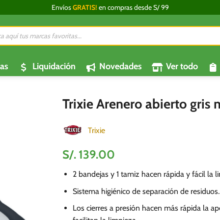
Envíos
GRATIS!
en compras desde S/ 99
da
os
as
Liquidación
Novedades
Ver todo
Trixie Arenero abierto gris
Trixie
S/.
139.00
2 bandejas y 1 tamiz hacen rápida y fácil la l
Sistema higiénico de separación de residuos.
Los cierres a presión hacen más rápida la ape