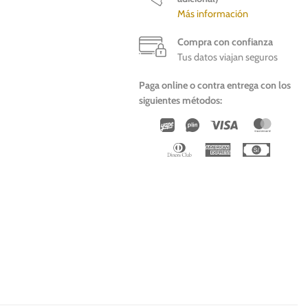
Más información
Compra con confianza
Tus datos viajan seguros
Paga online o contra entrega con los
siguientes métodos:
Wirecard
Vipps
Visa
Master
Dinners
American
Cash
Club
Express
On
Deliver