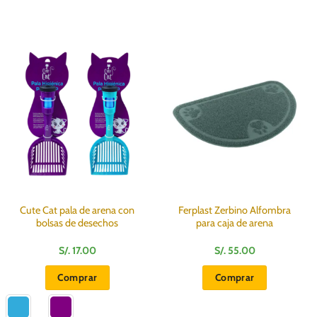
Cute Cat pala de arena con
Ferplast Zerbino Alfombra
bolsas de desechos
para caja de arena
S/.
17.00
S/.
55.00
:
Comprar
Comprar
Este
0
producto