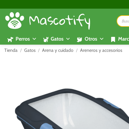
Saltar
al
Búsque
contenido
de
product
Perros
Gatos
Otros
Marc
Tienda
/
Gatos
/
Arena y cuidado
/
Areneros y accesorios