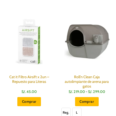
Cat it Filtro Airsift x 2un –
Roll’n Clean Caja
Repuesto para Literas
autolimpiante de arena para
gatos
Rango
S/.
45.00
S/.
219.00
-
S/.
299.00
de
precios
Comprar
Comprar
desde
S/.
Este
219.0
Reg.
L
hasta
producto