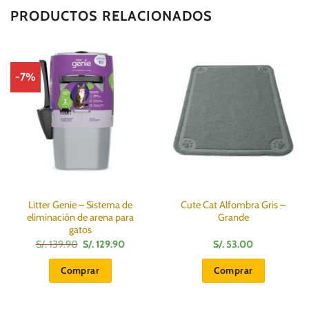
PRODUCTOS RELACIONADOS
-7%
Litter Genie – Sistema de
Cute Cat Alfombra Gris –
eliminación de arena para
Grande
gatos
El
El
S/.
139.90
S/.
129.90
S/.
53.00
precio
precio
original
actual
Comprar
Comprar
era:
es:
S/.
S/.
139.90.
129.90.