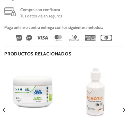
Compra con confianza
Tus datos viajan seguros
Paga online o contra entrega con los siguientes métodos:
Wirecard
Vipps
Visa
MasterCard
Dinners
American
Cash
Club
Express
On
Delivery
PRODUCTOS RELACIONADOS