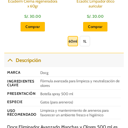
Ecaderm Crema regeneradora
Ecaotic Limpador ótico
x 60gr
auricular
S/.
30.00
S/.
20.00
Comprar
Comprar
Este
producto
60ml
1L
tiene
múltiples
variantes.
Descripción
Las
opciones
MARCA
Docg
se
Fórmula avanzada para limpieza y neutralización de
INGREDIENTES
pueden
CLAVE
olores
elegir
PRESENTACIÓN
Botella spray 500 ml
en
la
ESPECIE
Gatos (para areneros)
página
Limpieza y mantenimiento de areneros para
USO
de
RECOMENDADO
favorecer un ambiente fresco e higiénico
producto
Docg Eliminador Avanzado Manchas y Olores 500 ml es