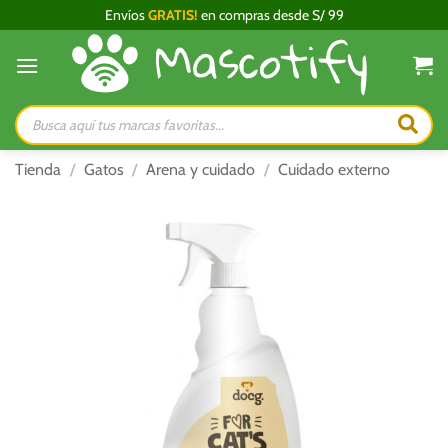
Saltar
Envíos
GRATIS!
en compras desde S/ 99
al
contenido
Búsqueda
de
productos
Tienda
/
Gatos
/
Arena y cuidado
/
Cuidado externo