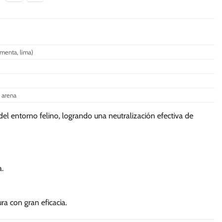
S/.
299.00
tiene
múltiples
variantes.
Las
 menta, lima)
opciones
se
pueden
elegir
a arena
en
la
el entorno felino, logrando una neutralización efectiva de
página
de
producto
.
ra con gran eficacia.