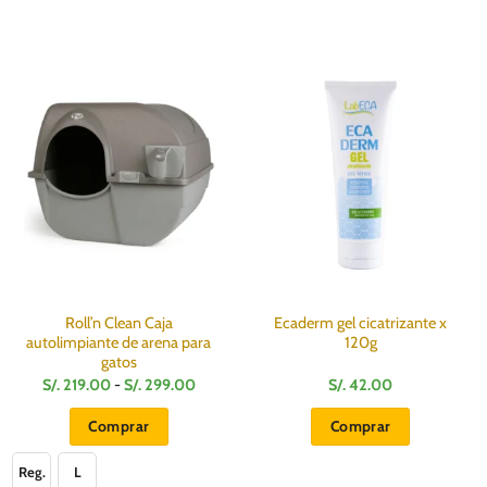
Roll’n Clean Caja
Ecaderm gel cicatrizante x
autolimpiante de arena para
120g
gatos
Rango
S/.
219.00
-
S/.
299.00
S/.
42.00
de
precios:
Comprar
Comprar
desde
S/.
Este
219.00
Reg.
L
hasta
producto