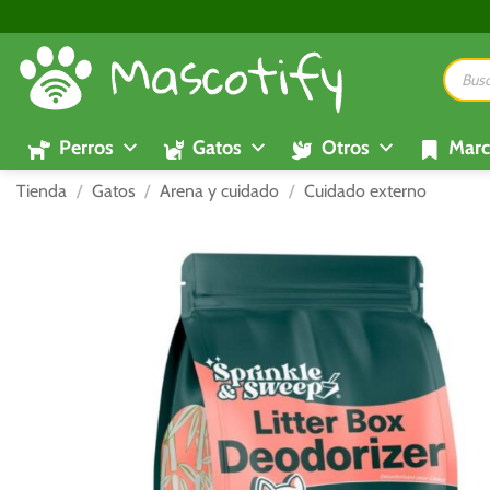
Saltar
al
Búsque
contenido
de
product
Perros
Gatos
Otros
Marc
Tienda
/
Gatos
/
Arena y cuidado
/
Cuidado externo