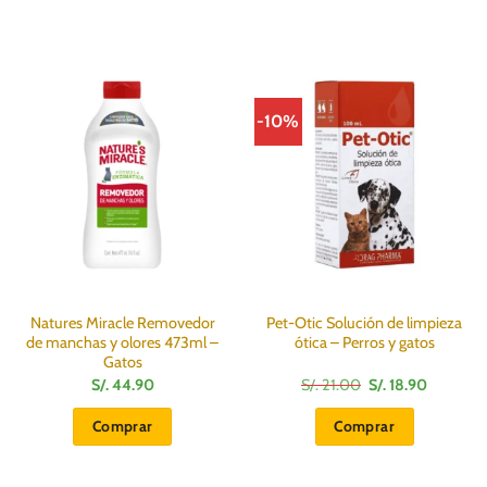
-10%
Natures Miracle Removedor
Pet-Otic Solución de limpieza
de manchas y olores 473ml –
ótica – Perros y gatos
Gatos
El
El
S/.
44.90
S/.
21.00
S/.
18.90
precio
precio
original
actual
Comprar
Comprar
era:
es:
S/.
S/.
21.00.
18.90.