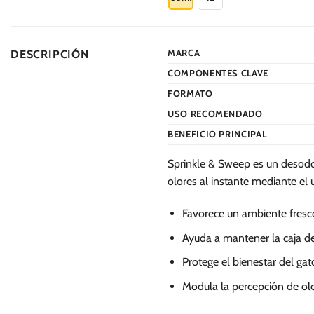
tiene
múltiples
variantes.
MARCA
DESCRIPCIÓN
Las
COMPONENTES CLAVE
opciones
se
FORMATO
pueden
USO RECOMENDADO
elegir
BENEFICIO PRINCIPAL
en
la
Sprinkle & Sweep es un desodor
página
olores al instante mediante el 
de
producto
Favorece un ambiente fresco
Ayuda a mantener la caja de
Protege el bienestar del gato
Modula la percepción de olor