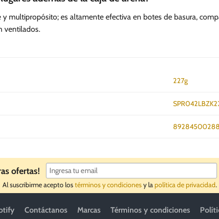
cie y multipropósito; es altamente efectiva en botes de basura, co
 ventilados.
227g
SPR042LBZK2
8928450028
ras ofertas!
Al suscribirme acepto los
términos y condiciones
y la
política de privacidad
.
otify
Contáctanos
Marcas
Términos y condiciones
Polít