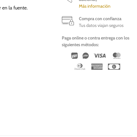
Más información
 en la fuente.
Compra con confianza
Tus datos viajan seguros
Paga online o contra entrega con los
siguientes métodos:
Wirecard
Vipps
Visa
Master
Dinners
American
Cash
Club
Express
On
Deliver