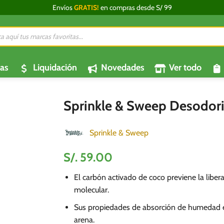
Envíos
GRATIS!
en compras desde S/ 99
da
os
as
Liquidación
Novedades
Ver todo
Sprinkle & Sweep Desodori
Sprinkle & Sweep
S/.
59.00
El carbón activado de coco previene la libera
molecular.
Sus propiedades de absorción de humedad e
arena.