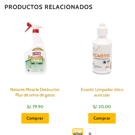
PRODUCTOS RELACIONADOS
Natures Miracle Destructor
Ecaotic Limpador ótico
Plus de orina de gatos
auricular
S/.
79.90
S/.
20.00
Comprar
Comprar
Este
producto
60ml
1L