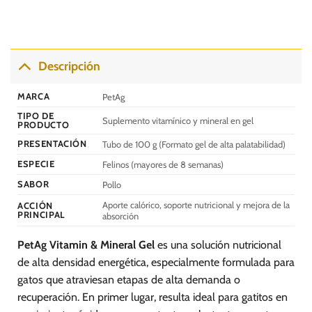
53.50.
48.20.
52.00.
46.80.
Descripción
MARCA
PetAg
TIPO DE
Suplemento vitamínico y mineral en gel
PRODUCTO
PRESENTACIÓN
Tubo de 100 g (Formato gel de alta palatabilidad)
ESPECIE
Felinos (mayores de 8 semanas)
SABOR
Pollo
Aporte calórico, soporte nutricional y mejora de la
ACCIÓN
PRINCIPAL
absorción
PetAg Vitamin & Mineral Gel
es una solución nutricional
de alta densidad energética, especialmente formulada para
gatos que atraviesan etapas de alta demanda o
recuperación. En primer lugar, resulta ideal para gatitos en