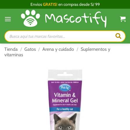
Saltar
Envíos
GRATIS!
en compras desde S/ 99
al
contenido
Búsqueda
de
productos
Tienda
/
Gatos
/
Arena y cuidado
/
Suplementos y
vitaminas