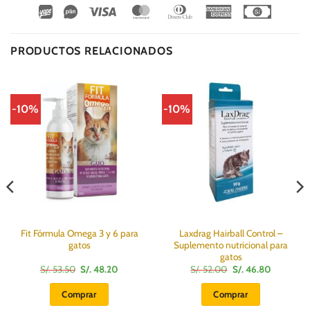
Wirecard
Vipps
Visa
MasterCard
Dinners
American
Cash
Club
Express
On
Delivery
PRODUCTOS RELACIONADOS
-10%
-10%
Fit Fórmula Omega 3 y 6 para
Laxdrag Hairball Control –
gatos
Suplemento nutricional para
gatos
El
El
El
El
S/.
53.50
S/.
48.20
S/.
52.00
S/.
46.80
precio
precio
precio
precio
original
actual
original
actual
Comprar
Comprar
era:
es:
era:
es:
S/.
S/.
S/.
S/.