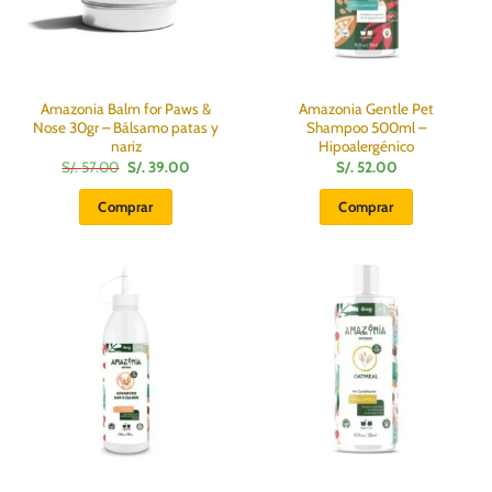
Amazonia Balm for Paws &
Amazonia Gentle Pet
Nose 30gr – Bálsamo patas y
Shampoo 500ml –
nariz
Hipoalergénico
El
El
S/.
57.00
S/.
39.00
S/.
52.00
precio
precio
original
actual
Comprar
Comprar
era:
es:
S/.
S/.
57.00.
39.00.