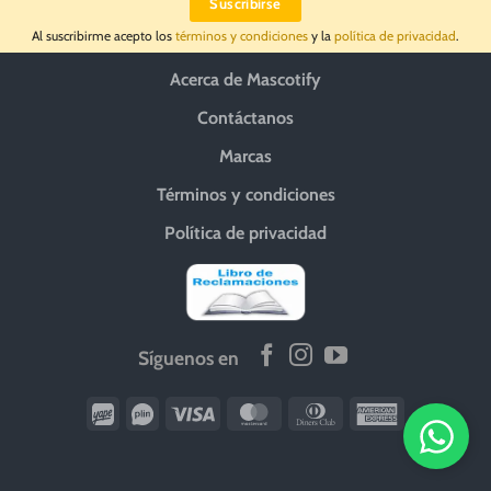
Al suscribirme acepto los
términos y condiciones
y la
política de privacidad
.
Acerca de Mascotify
Contáctanos
Marcas
Términos y condiciones
Política de privacidad
Síguenos en
Wirecard
Vipps
Visa
MasterCard
Dinners
American
Club
Express