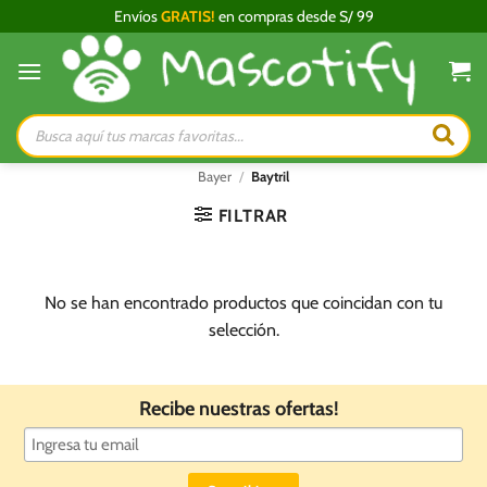
Saltar
Envíos
GRATIS!
en compras desde S/ 99
al
contenido
Búsqueda
de
productos
Bayer
/
Baytril
FILTRAR
No se han encontrado productos que coincidan con tu
selección.
Recibe nuestras ofertas!