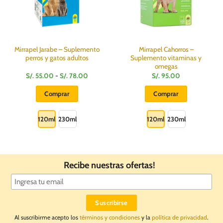
Mirrapel Jarabe – Suplemento
Mirrapel Cahorros –
perros y gatos adultos
Suplemento vitaminas y
omegas
Rango
S/.
55.00
-
S/.
78.00
S/.
95.00
de
precios:
Comprar
Comprar
desde
S/.
Este
Este
55.00
hasta
producto
producto
120ml
230ml
120ml
230ml
S/.
78.00
tiene
tiene
múltiples
múltiples
variantes.
variantes.
Las
Las
Recibe nuestras ofertas!
opciones
opciones
se
se
pueden
pueden
elegir
elegir
en
en
Al suscribirme acepto los
términos y condiciones
y la
política de privacidad
.
la
la