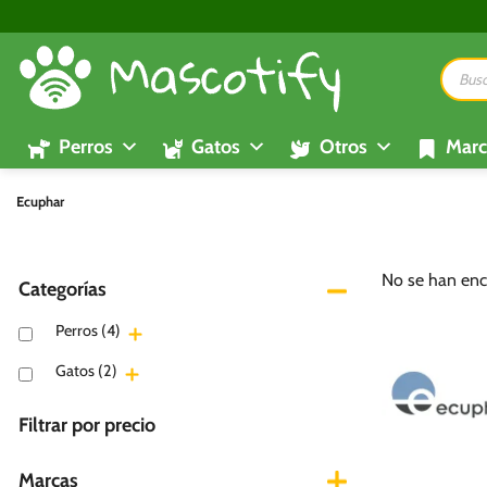
Saltar
al
Búsque
contenido
de
product
Perros
Gatos
Otros
Marc
Ecuphar
No se han enc
Categorías
Perros
(4)
Gatos
(2)
Filtrar por precio
Marcas