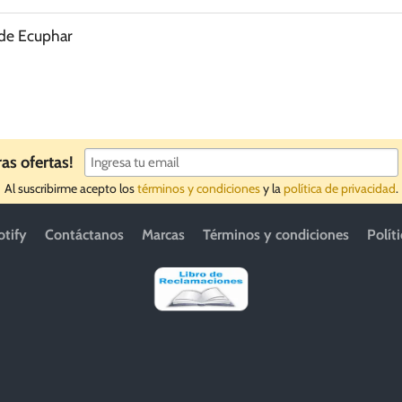
 de Ecuphar
ras ofertas!
Al suscribirme acepto los
términos y condiciones
y la
política de privacidad
.
otify
Contáctanos
Marcas
Términos y condiciones
Polít