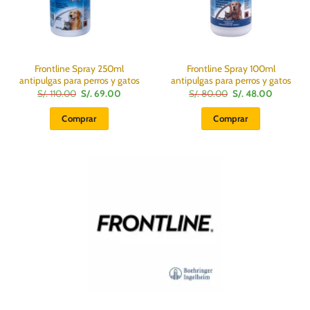
Frontline Spray 250ml
Frontline Spray 100ml
antipulgas para perros y gatos
antipulgas para perros y gatos
El
El
El
El
S/.
110.00
S/.
69.00
S/.
80.00
S/.
48.00
precio
precio
precio
precio
original
actual
original
actual
Comprar
Comprar
era:
es:
era:
es:
S/.
S/.
S/.
S/.
110.00.
69.00.
80.00.
48.00.