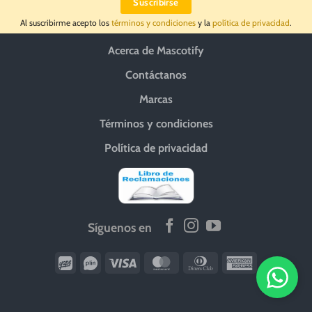
Al suscribirme acepto los
términos y condiciones
y la
política de privacidad
.
Acerca de Mascotify
Contáctanos
Marcas
Términos y condiciones
Política de privacidad
Síguenos en
Wirecard
Vipps
Visa
MasterCard
Dinners
American
Club
Express