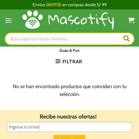
Saltar
Envíos
GRATIS!
en compras desde S/ 99
al
contenido
Búsqueda
de
productos
Guau & Fun
FILTRAR
No se han encontrado productos que coincidan con tu
selección.
Recibe nuestras ofertas!