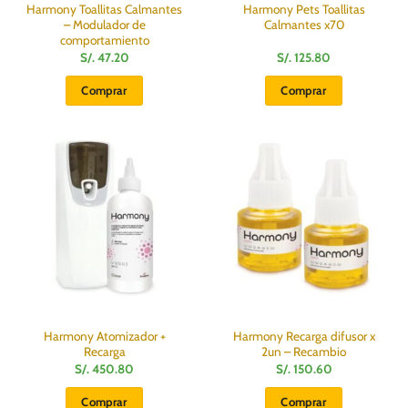
Harmony Toallitas Calmantes
Harmony Pets Toallitas
– Modulador de
Calmantes x70
comportamiento
S/.
47.20
S/.
125.80
Comprar
Comprar
Harmony Atomizador +
Harmony Recarga difusor x
Recarga
2un – Recambio
S/.
450.80
S/.
150.60
Comprar
Comprar