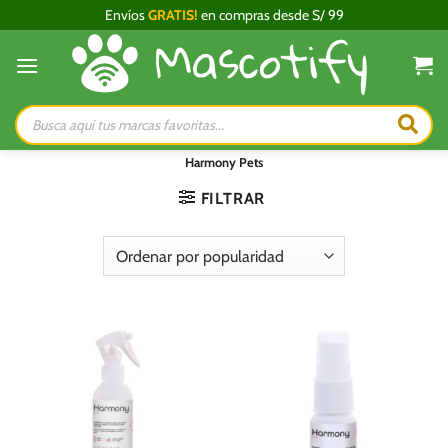
Saltar
Envíos
GRATIS!
en compras desde S/ 99
al
contenido
Búsqueda
de
productos
Harmony Pets
FILTRAR