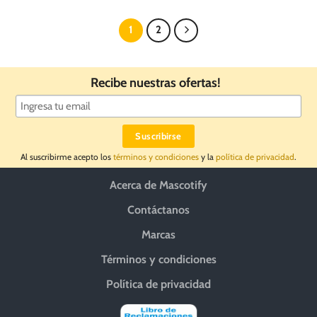
múltiples
variantes.
1
2
Las
opciones
se
Recibe nuestras ofertas!
pueden
elegir
en
la
página
Al suscribirme acepto los
términos y condiciones
y la
política de privacidad
.
de
producto
Acerca de Mascotify
Contáctanos
Marcas
Términos y condiciones
Política de privacidad