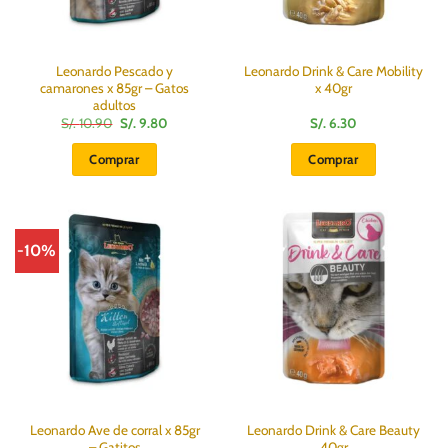
Leonardo Pescado y
Leonardo Drink & Care Mobility
camarones x 85gr – Gatos
x 40gr
adultos
El
El
S/.
10.90
S/.
9.80
S/.
6.30
precio
precio
original
actual
Comprar
Comprar
era:
es:
S/.
S/.
10.90.
9.80.
-10%
Leonardo Ave de corral x 85gr
Leonardo Drink & Care Beauty
– Gatitos
40gr