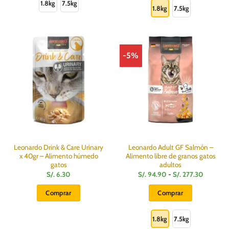
hasta
1.8kg
7.5kg
producto
producto
1.8kg
7.5kg
S/.
244.10
tiene
tiene
múltiples
múltiples
variantes.
variantes.
Las
Las
-5%
opciones
opciones
se
se
pueden
pueden
elegir
elegir
en
en
la
la
página
página
de
de
producto
producto
Leonardo Drink & Care Urinary
Leonardo Adult GF Salmón –
x 40gr – Alimento húmedo
Alimento libre de granos gatos
gatos
adultos
Rango
S/.
6.30
S/.
94.90
-
S/.
277.30
de
precios:
Comprar
Comprar
desde
S/.
Este
94.90
hasta
producto
1.8kg
7.5kg
S/.
277.30
tiene