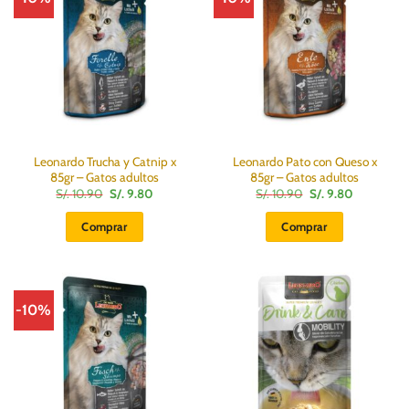
Leonardo Trucha y Catnip x
Leonardo Pato con Queso x
85gr – Gatos adultos
85gr – Gatos adultos
El
El
El
El
S/.
10.90
S/.
9.80
S/.
10.90
S/.
9.80
precio
precio
precio
precio
original
actual
original
actual
Comprar
Comprar
era:
es:
era:
es:
S/.
S/.
S/.
S/.
10.90.
9.80.
10.90.
9.80.
-10%