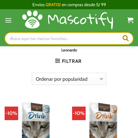
Saltar
Envíos
GRATIS!
en compras desde S/ 99
al
contenido
Búsqueda
de
productos
Leonardo
FILTRAR
-10%
-10%