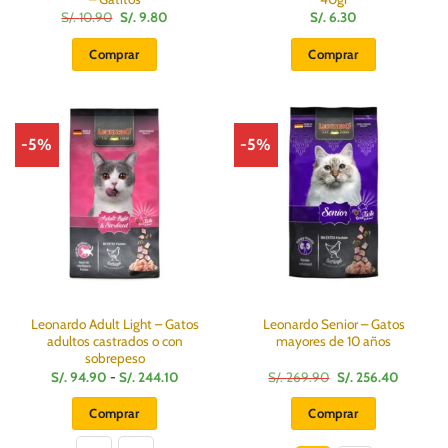
El
El
S/.
10.90
S/.
9.80
S/.
6.30
precio
precio
original
actual
Comprar
Comprar
era:
es:
S/.
S/.
10.90.
9.80.
-5%
-5%
Leonardo Adult Light – Gatos
Leonardo Senior – Gatos
adultos castrados o con
mayores de 10 años
sobrepeso
Rango
El
El
S/.
94.90
-
S/.
244.10
S/.
269.90
S/.
256.40
de
precio
precio
precios:
original
actual
Comprar
Comprar
desde
era:
es:
S/.
S/.
S/.
Este
Este
94.90
269.90.
256.40.