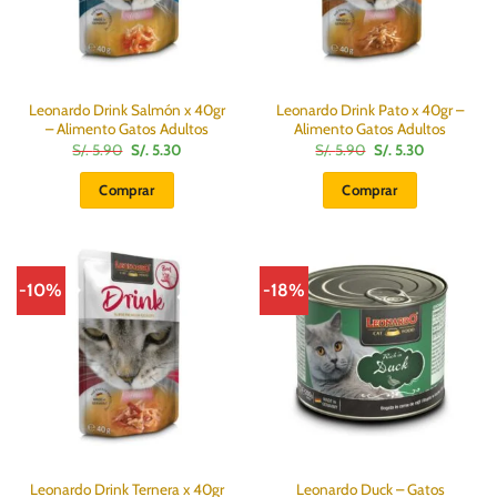
Leonardo Drink Salmón x 40gr
Leonardo Drink Pato x 40gr –
– Alimento Gatos Adultos
Alimento Gatos Adultos
El
El
El
El
S/.
5.90
S/.
5.30
S/.
5.90
S/.
5.30
precio
precio
precio
precio
original
actual
original
actual
Comprar
Comprar
era:
es:
era:
es:
S/.
S/.
S/.
S/.
5.90.
5.30.
5.90.
5.30.
-10%
-18%
Leonardo Drink Ternera x 40gr
Leonardo Duck – Gatos