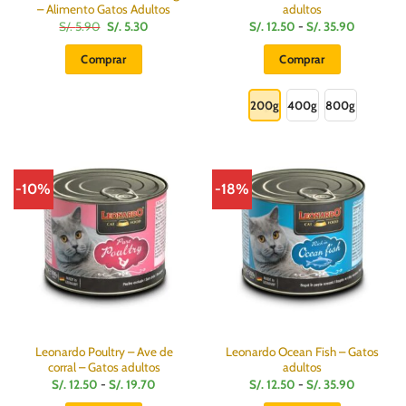
– Alimento Gatos Adultos
adultos
El
El
Rango
S/.
5.90
S/.
5.30
S/.
12.50
-
S/.
35.90
precio
precio
de
original
actual
precios:
Comprar
Comprar
era:
es:
desde
S/.
S/.
S/.
Este
5.90.
5.30.
12.50
hasta
producto
200g
400g
800g
S/.
35.90
tiene
múltiples
variantes.
Las
-10%
-18%
opciones
se
pueden
elegir
en
la
página
de
producto
Leonardo Poultry – Ave de
Leonardo Ocean Fish – Gatos
corral – Gatos adultos
adultos
Rango
Rango
S/.
12.50
-
S/.
19.70
S/.
12.50
-
S/.
35.90
de
de