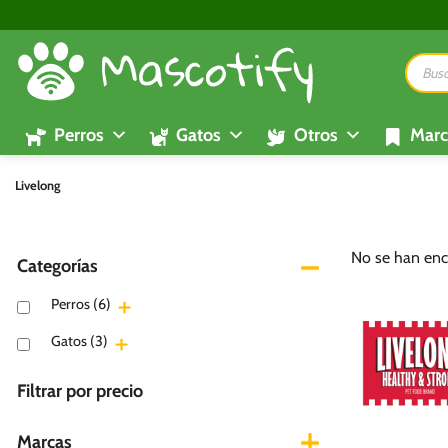
Saltar
al
Búsque
contenido
de
product
Perros
Gatos
Otros
Marc
Livelong
No se han enc
Categorías
Perros
(6)
Gatos
(3)
Filtrar por precio
Marcas