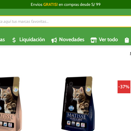
Envíos
GRATIS!
en compras desde S/ 99
da
os
as
Liquidación
Novedades
Ver todo
-37%