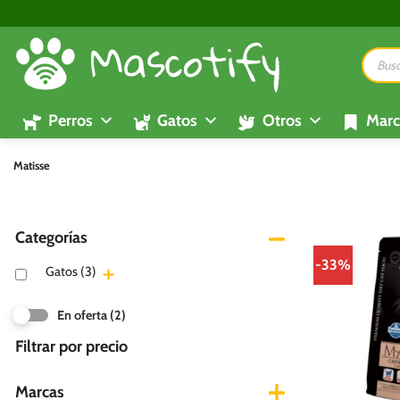
Saltar
al
Búsque
contenido
de
product
Perros
Gatos
Otros
Marc
Matisse
Categorías
-33%
Gatos
(3)
En oferta
(2)
Filtrar por precio
Marcas