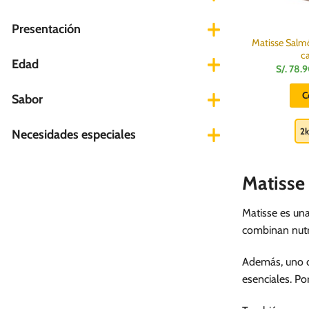
Presentación
Matisse Salm
c
Edad
S/.
78.
C
Sabor
2
Necesidades especiales
Matisse
Matisse es un
combinan nutri
Además, uno de
esenciales. Po