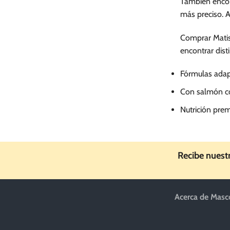
También encont
más preciso. A
Comprar Matiss
encontrar dist
Fórmulas adapt
Con salmón com
Nutrición prem
Recibe nuest
Acerca de Masc