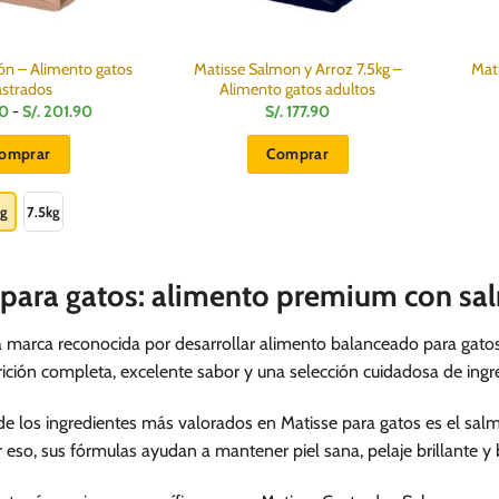
ón – Alimento gatos
Matisse Salmon y Arroz 7.5kg –
Mati
astrados
Alimento gatos adultos
Rango
90
-
S/.
201.90
S/.
177.90
de
precios:
omprar
Comprar
desde
S/.
Este
78.90
hasta
producto
kg
7.5kg
S/.
201.90
tiene
múltiples
 para gatos: alimento premium con sal
variantes.
Las
opciones
a marca reconocida por desarrollar alimento balanceado para gato
se
ción completa, excelente sabor y una selección cuidadosa de ingred
pueden
elegir
 los ingredientes más valorados en Matisse para gatos es el salmó
en
r eso, sus fórmulas ayudan a mantener piel sana, pelaje brillante y 
la
página