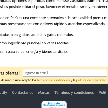
rarás opciones específicas como Matisse Castrados Salmon, creada
de
sí, es posible cuidar el peso, favorecer el metabolismo y mantener 
producto
e en Perú es una excelente alternativa si buscas calidad premium,
intas presentaciones con delivery rápido y atención especializada.
adas para gatitos, adultos y gatos castrados.
o ingrediente principal en varias recetas.
ium para salud, energía y bienestar diario.
ras ofertas!
Al suscribirme acepto los
términos y condiciones
y la
política de privacidad
.
otify
Contáctanos
Marcas
Términos y condiciones
Polít