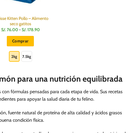
sse Kitten Pollo – Alimento
seco gatitos
Rango
S/.
76.00
-
S/.
178.90
de
precios:
Comprar
desde
S/.
Este
76.00
hasta
producto
2kg
7.5kg
S/.
178.90
tiene
múltiples
món para una nutrición equilibrada
variantes.
Las
opciones
s con fórmulas pensadas para cada etapa de vida. Sus recetas
se
ientes para apoyar la salud diaria de tu felino.
pueden
elegir
n, fuente natural de proteína de alta calidad y ácidos grasos
en
buena condición física.
la
página