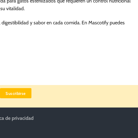
 para gatos esterilizados que requieren un control nutricional
de
su vitalidad.
producto
 digestibilidad y sabor en cada comida. En Mascotify puedes
ica de privacidad