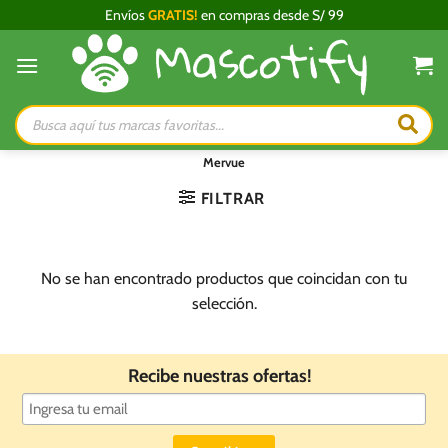
Saltar
Envíos
GRATIS!
en compras desde S/ 99
al
contenido
Búsqueda
de
productos
Mervue
FILTRAR
No se han encontrado productos que coincidan con tu
selección.
Recibe nuestras ofertas!