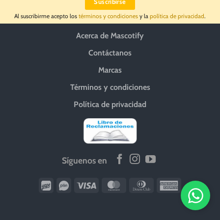
Al suscribirme acepto los
términos y condiciones
y la
política de privacidad
.
Acerca de Mascotify
Contáctanos
Marcas
Términos y condiciones
Política de privacidad
Síguenos en
Wirecard
Vipps
Visa
MasterCard
Dinners
American
Club
Express