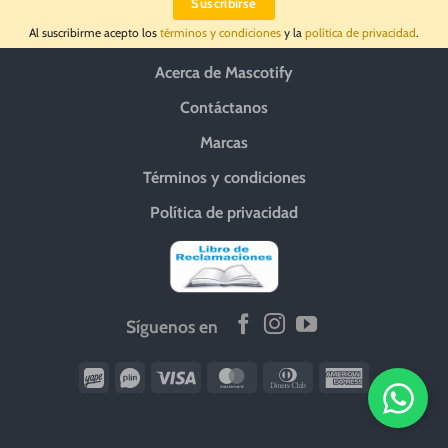
Al suscribirme acepto los
términos y condiciones
y la
política de privacidad
.
Acerca de Mascotify
Contáctanos
Marcas
Términos y condiciones
Política de privacidad
Síguenos en
Wirecard
Vipps
Visa
MasterCard
Dinners
American
Club
Express