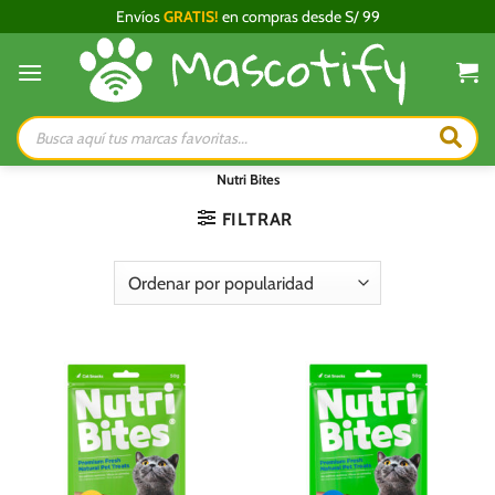
Saltar
Envíos
GRATIS!
en compras desde S/ 99
al
contenido
Búsqueda
de
productos
Nutri Bites
FILTRAR