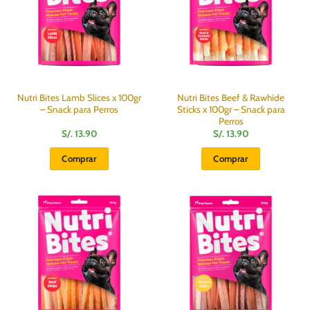
Nutri Bites Lamb Slices x 100gr
Nutri Bites Beef & Rawhide
– Snack para Perros
Sticks x 100gr – Snack para
Perros
S/.
13.90
S/.
13.90
Comprar
Comprar