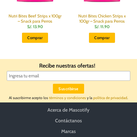
Nutri Bites Beef Strips x 100gr
Nutri Bites Chicken Strips x
– Snack para Perros
100gr – Snack para Perros
S/.
13.90
S/.
11.90
Comprar
Comprar
Recibe nuestras ofertas!
Al suscribirme acepto los
términos y condiciones
y la
política de privacidad
.
Acerca de Mascotify
Contáctanos
Marcas