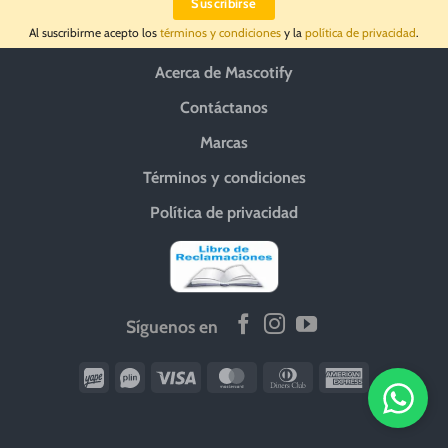
Al suscribirme acepto los
términos y condiciones
y la
política de privacidad
.
Acerca de Mascotify
Contáctanos
Marcas
Términos y condiciones
Política de privacidad
Síguenos en
Wirecard
Vipps
Visa
MasterCard
Dinners
American
Club
Express