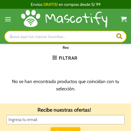
Saltar
Envíos
GRATIS!
en compras desde S/ 99
al
contenido
Búsqueda
de
productos
Rex
FILTRAR
No se han encontrado productos que coincidan con tu
selección.
Recibe nuestras ofertas!