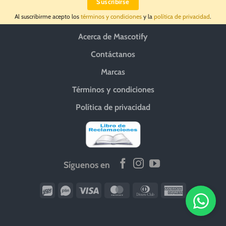
Al suscribirme acepto los
términos y condiciones
y la
política de privacidad
.
Acerca de Mascotify
Contáctanos
Marcas
Términos y condiciones
Política de privacidad
Síguenos en
Wirecard
Vipps
Visa
MasterCard
Dinners
American
Club
Express