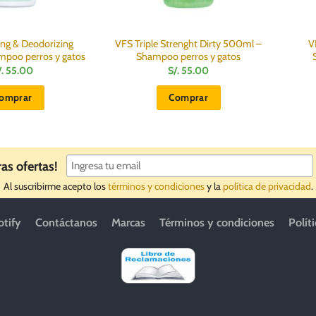
ng & Deodorizing
VFS Triple Strenght Dirty 500ml –
V
poo perros y gatos
Shampoo perros y gatos
/.
55.00
S/.
55.00
omprar
Comprar
ras ofertas!
Al suscribirme acepto los
términos y condiciones
y la
política de privacidad
.
otify
Contáctanos
Marcas
Términos y condiciones
Polít