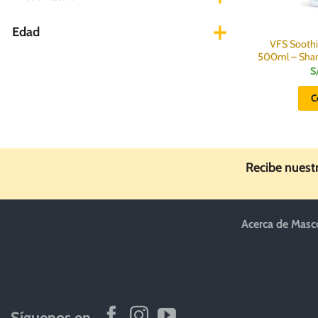
Edad
VFS Soothi
500ml – Sham
S
C
Recibe nuest
Acerca de Masc
Síguenos en