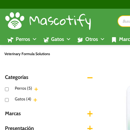
Saltar
al
Búsque
contenido
de
product
Perros
Gatos
Otros
Marc
Veterinary Formula Solutions
Categorías
Perros
(5)
Gatos
(4)
Marcas
Presentación