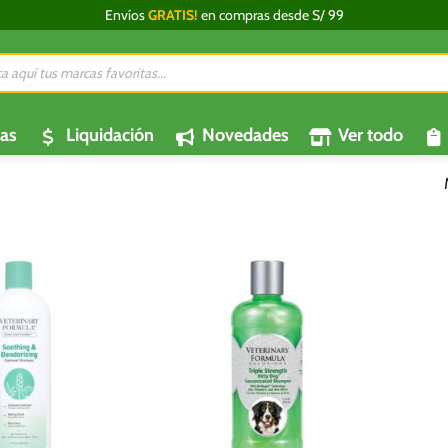
Envíos
GRATIS!
en compras desde S/ 99
da
os
as
Liquidación
Novedades
Ver todo