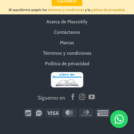
Al suscribirme acepto los
términos y condiciones
y la
política de privacidad
.
Acerca de Mascotify
Contáctanos
Marcas
Términos y condiciones
Política de privacidad
Síguenos en
Wirecard
Vipps
Visa
MasterCard
Dinners
American
Club
Express