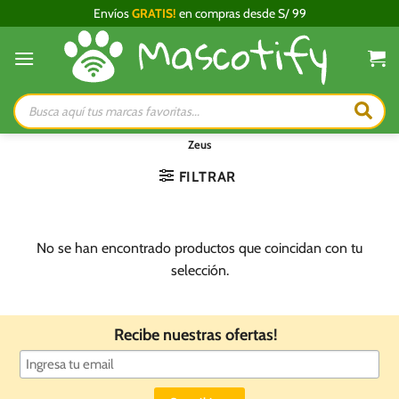
Saltar
Envíos
GRATIS!
en compras desde S/ 99
al
contenido
Búsqueda
de
productos
Zeus
FILTRAR
No se han encontrado productos que coincidan con tu
selección.
Recibe nuestras ofertas!