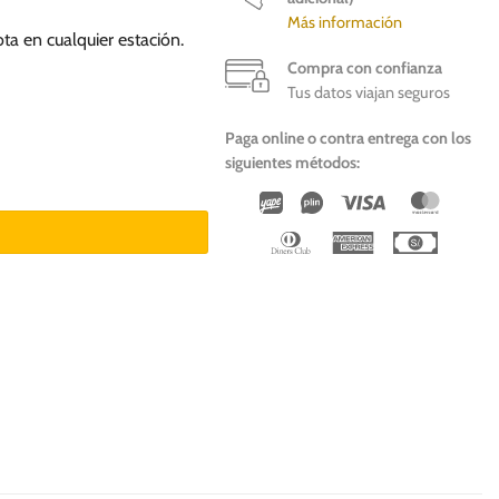
Más información
a en cualquier estación.
Compra con confianza
Tus datos viajan seguros
Paga online o contra entrega con los
siguientes métodos:
ad
Wirecard
Vipps
Visa
Master
Dinners
American
Cash
Club
Express
On
Deliver