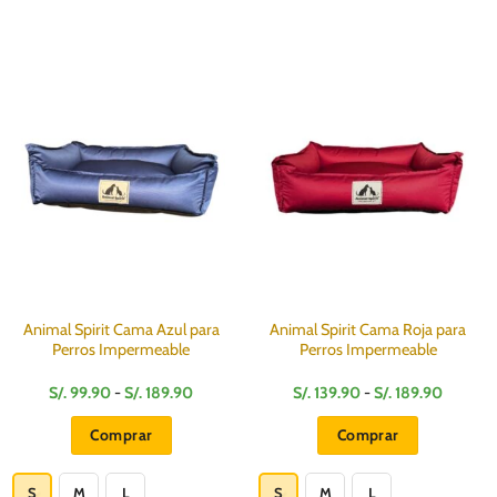
Animal Spirit Cama Azul para
Animal Spirit Cama Roja para
Perros Impermeable
Perros Impermeable
Rango
Rango
S/.
99.90
-
S/.
189.90
S/.
139.90
-
S/.
189.90
de
de
precios:
precios:
Comprar
Comprar
desde
desde
S/.
S/.
Este
Este
99.90
139.90
hasta
hasta
producto
producto
S
M
L
S
M
L