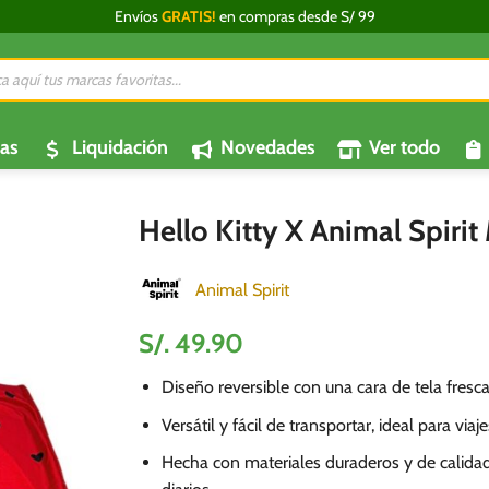
Envíos
GRATIS!
en compras desde S/ 99
da
os
as
Liquidación
Novedades
Ver todo
Hello Kitty X Animal Spirit
Animal Spirit
S/.
49.90
Diseño reversible con una cara de tela fresca
Versátil y fácil de transportar, ideal para viaj
Hecha con materiales duraderos y de calidad