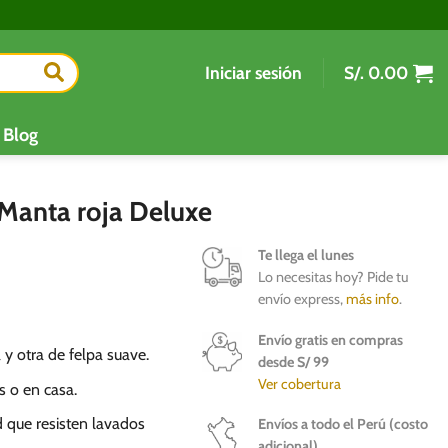
Iniciar sesión
S/.
0.00
Blog
 Manta roja Deluxe
Te llega el lunes
Lo necesitas hoy? Pide tu
envío express,
más info
.
Envío gratis en compras
 y otra de felpa suave.
desde S/ 99
Ver cobertura
es o en casa.
 que resisten lavados
Envíos a todo el Perú (costo
adicional)