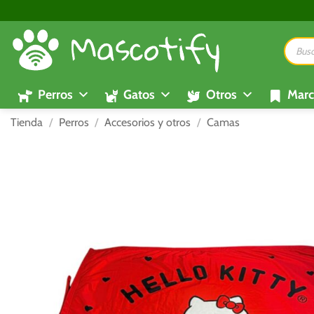
Saltar
al
Búsque
contenido
de
product
Perros
Gatos
Otros
Marc
Tienda
/
Perros
/
Accesorios y otros
/
Camas