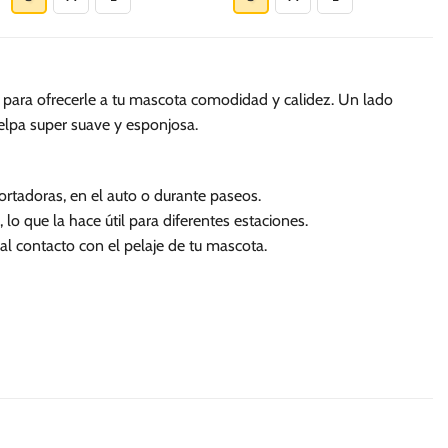
S/.
S/.
189.90
189.90
tiene
tiene
múltiples
múltiples
variantes.
variantes.
Las
Las
a para ofrecerle a tu mascota comodidad y calidez. Un lado
opciones
opciones
felpa super suave y esponjosa.
se
se
pueden
pueden
elegir
elegir
portadoras, en el auto o durante paseos.
en
en
 lo que la hace útil para diferentes estaciones.
la
la
al contacto con el pelaje de tu mascota.
página
página
de
de
producto
producto