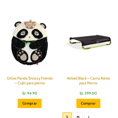
GIGwi Panda Snoozy Friends
Airbed Black – Cama Aerea
– Cojín para perros
para Perros
S/.
94.90
S/.
399.00
Comprar
Comprar
Este
producto
S
M
L