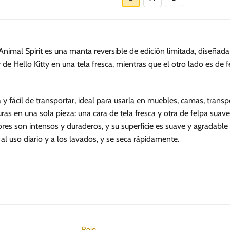
tiene
múltiples
variantes.
Las
Animal Spirit es una manta reversible de edición limitada, diseñad
opciones
e Hello Kitty en una tela fresca, mientras que el otro lado es de 
se
pueden
elegir
a y fácil de transportar, ideal para usarla en muebles, camas, trans
en
as en una sola pieza: una cara de tela fresca y otra de felpa suave,
la
res son intensos y duraderos, y su superficie es suave y agradable 
página
 al uso diario y a los lavados, y se seca rápidamente.
de
producto
Rojo