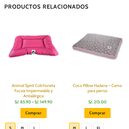
PRODUCTOS RELACIONADOS
Animal Spirit Colchoneta
Coco Pillow Hadana – Cama
Fucsia Impermeable y
para perros
Antialérgica
Rango
S/.
85.90
-
S/.
149.90
S/.
213.00
de
precios:
Comprar
Comprar
desde
S/.
Este
Este
85.90
hasta
producto
producto
S
M
L
M
L
XL