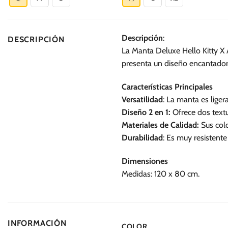
S/.
149.90
tiene
tiene
múltiples
múltiples
variantes.
variantes.
Descripción
:
DESCRIPCIÓN
Las
Las
La Manta Deluxe Hello Kitty X 
opciones
opciones
presenta un diseño encantador d
se
se
pueden
pueden
Características Principales
elegir
elegir
Versatilidad
: La manta es liger
en
en
Diseño 2 en 1:
Ofrece dos textur
la
la
Materiales de Calidad:
Sus colo
página
página
Durabilidad
: Es muy resistente
de
de
producto
producto
Dimensiones
Medidas: 120 x 80 cm.
INFORMACIÓN
COLOR