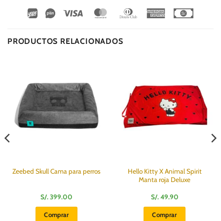
Wirecard
Vipps
Visa
MasterCard
Dinners
American
Cash
Club
Express
On
Delivery
PRODUCTOS RELACIONADOS
Hello Kitty X Animal Spirit
Zeebed Skull Cama para perros
Manta roja Deluxe
S/.
399.00
S/.
49.90
:
Comprar
Comprar