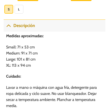
Este
producto
S
L
tiene
múltiples
variantes.
Descripción
Las
opciones
Medidas aproximadas:
se
pueden
Small: 71 x 53 cm
elegir
Medium: 91 x 71 cm
en
Large: 101 x 81 cm
la
página
XL: 113 x 94 cm
de
producto
Cuidado:
Lavar a mano o máquina con agua fría, detergente para
ropa delicada y ciclo suave. No usar blanqueador. Dejar
secar a temperatura ambiente. Planchar a temperatura
media.