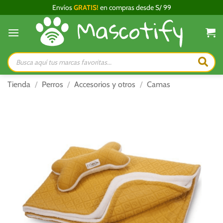
Saltar
Envíos
GRATIS!
en compras desde S/ 99
al
contenido
Búsqueda
de
productos
Tienda
/
Perros
/
Accesorios y otros
/
Camas