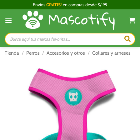
Saltar
Envíos
GRATIS!
en compras desde S/ 99
al
contenido
Búsqueda
de
productos
Tienda
/
Perros
/
Accesorios y otros
/
Collares y arneses