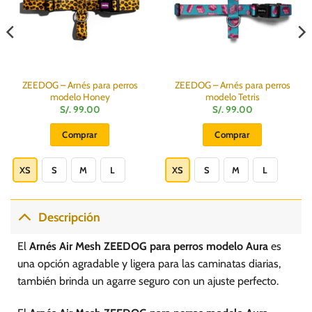
ZEEDOG – Arnés para perros
ZEEDOG – Arnés para perros
modelo Honey
modelo Tetris
S/.
99.00
S/.
99.00
:
Comprar
Comprar
Este
Este
producto
producto
XS
S
M
L
XS
S
M
L
tiene
tiene
múltiples
múltiples
variantes.
variantes.
Descripción
Las
Las
opciones
opciones
El
Arnés Air Mesh ZEEDOG para perros modelo Aura
es
se
se
una opción agradable y ligera para las caminatas diarias,
pueden
pueden
también brinda un agarre seguro con un ajuste perfecto.
elegir
elegir
en
en