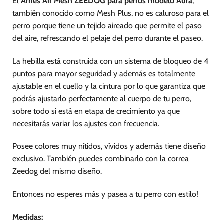
El
Arnés Air Mesh ZEEDOG para perros modelo Aura
,
la
la
página
página
también conocido como Mesh Plus, no es caluroso para el
de
de
perro porque tiene un tejido aireado que permite el paso
producto
producto
del aire, refrescando el pelaje del perro durante el paseo.
La hebilla está construida con un sistema de bloqueo de 4
puntos para mayor seguridad y además es totalmente
ajustable en el cuello y la cintura por lo que garantiza que
podrás ajustarlo perfectamente al cuerpo de tu perro,
sobre todo si está en etapa de crecimiento ya que
necesitarás variar los ajustes con frecuencia.
Posee colores muy nítidos, vívidos y además tiene diseño
exclusivo. También puedes combinarlo con la correa
Zeedog del mismo diseño.
Entonces no esperes más y pasea a tu perro con estilo!
Medidas: