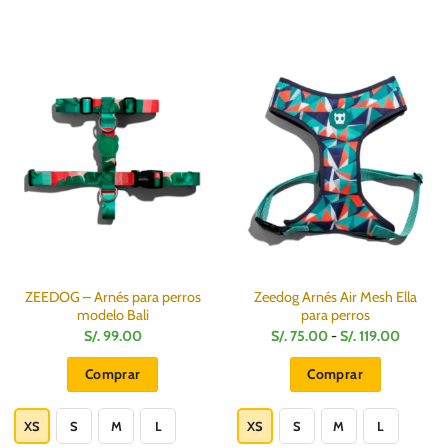
ZEEDOG – Arnés para perros
Zeedog Arnés Air Mesh Ella
modelo Bali
para perros
Rango
S/.
99.00
S/.
75.00
-
S/.
119.00
de
:
precios:
Comprar
Comprar
desde
S/.
Este
Este
75.00
hasta
producto
producto
XS
S
M
L
XS
S
M
L
S/.
119.00
tiene
tiene