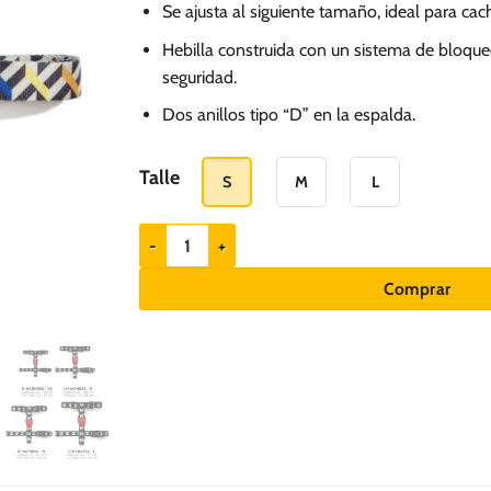
Se ajusta al siguiente tamaño, ideal para ca
Hebilla construida con un sistema de bloqu
seguridad.
Dos anillos tipo “D” en la espalda.
Talle
S
M
L
ZEEDOG Arnés para perros modelo Fritz cantidad
Comprar