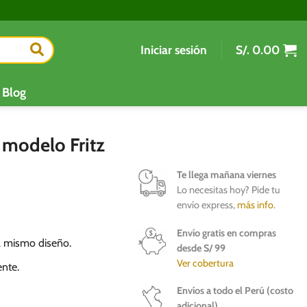
Iniciar sesión
S/.
0.00
Blog
modelo Fritz
Te llega mañana viernes
Lo necesitas hoy? Pide tu
envío express,
más info
.
Envío gratis en compras
l mismo diseño.
desde S/ 99
Ver cobertura
ente.
Envíos a todo el Perú (costo
adicional)