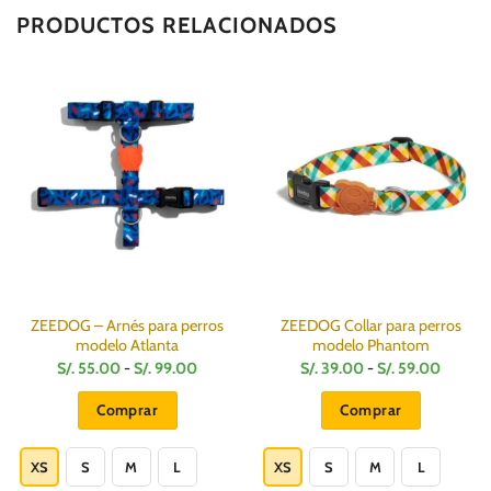
PRODUCTOS RELACIONADOS
ZEEDOG – Arnés para perros
ZEEDOG Collar para perros
modelo Atlanta
modelo Phantom
Rango
Rango
S/.
55.00
-
S/.
99.00
S/.
39.00
-
S/.
59.00
de
de
precios:
precios
Comprar
Comprar
desde
desde
S/.
S/.
Este
Este
55.00
39.00
hasta
hasta
producto
producto
XS
S
M
L
XS
S
M
L
S/.
S/.
99.00
59.00
tiene
tiene