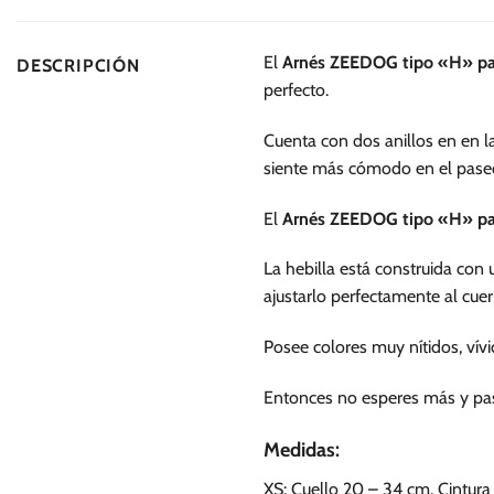
múltiples
múltiples
variantes.
variantes.
El
Arnés ZEEDOG tipo «H» par
DESCRIPCIÓN
Las
Las
perfecto.
opciones
opciones
se
se
Cuenta con dos anillos en en la
pueden
pueden
siente más cómodo en el pase
elegir
elegir
en
en
El
Arnés ZEEDOG tipo «H» par
la
la
página
página
La hebilla está construida con
de
de
ajustarlo perfectamente al cuer
producto
producto
Posee colores muy nítidos, ví
Entonces no esperes más y pase
Medidas:
XS: Cuello 20 – 34 cm. Cintura