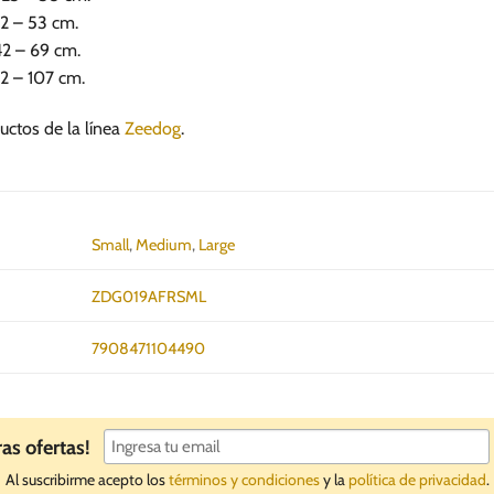
32 – 53 cm.
42 – 69 cm.
62 – 107 cm.
uctos de la línea
Zeedog
.
Small
,
Medium
,
Large
ZDG019AFRSML
7908471104490
ras ofertas!
Al suscribirme acepto los
términos y condiciones
y la
política de privacidad
.