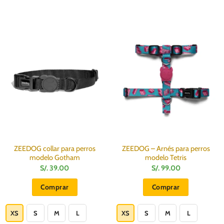
ZEEDOG collar para perros
ZEEDOG – Arnés para perros
modelo Gotham
modelo Tetris
S/.
39.00
S/.
99.00
Comprar
Comprar
Este
Este
producto
producto
XS
S
M
L
XS
S
M
L
tiene
tiene