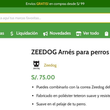
Envíos
GRATIS!
en compras desde S/ 99
da
os
as
Liquidación
Novedades
Ver todo
ZEEDOG Arnés para perros 
Zeedog
S/.
75.00
Puedes combinarlo con la correa Zeedog de
Fabricado en poliéster teteron suave y resist
Suave en el pelaje de tu perro.