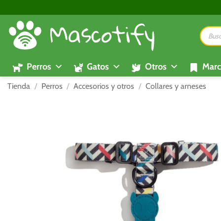
Saltar
al
Búsque
contenido
de
product
Perros
Gatos
Otros
Marc
Tienda
/
Perros
/
Accesorios y otros
/
Collares y arneses