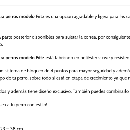
múltiples
múltiples
variantes.
variantes.
a perros modelo Fritz
es una opción agradable y ligera para las c
Las
Las
opciones
opciones
se
se
 parte posterior disponibles para sujetar la correa, por consiguien
pueden
pueden
o.
elegir
elegir
en
en
a perros modelo Fritz
está fabricado en poliéster suave y resiste
la
la
página
página
 un sistema de bloqueo de 4 puntos para mayor seguridad y además
de
de
po de tu perro, sobre todo si está en etapa de crecimiento ya que ne
producto
producto
vidos y además tiene diseño exclusivo. También puedes combinarlo
a a tu perro con estilo!
 23 – 38 cm.