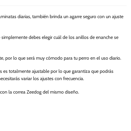
múltiples
múltiples
variantes.
variantes.
aminatas diarias, también brinda un agarre seguro con un ajuste
Las
Las
opciones
opciones
se
se
te simplemente debes elegir cuál de los anillos de enanche se
pueden
pueden
elegir
elegir
en
en
nte, por lo que será muy cómodo para tu perro en el uso diario.
la
la
página
página
 es totalmente ajustable por lo que garantiza que podrás
de
de
cesitarás variar los ajustes con frecuencia.
producto
producto
 con la correa Zeedog del mismo diseño.