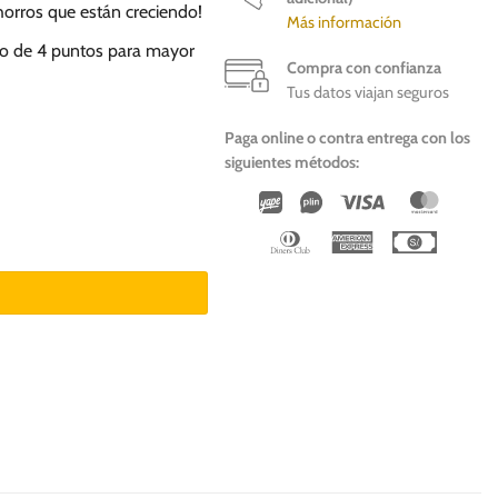
chorros que están creciendo!
Más información
eo de 4 puntos para mayor
Compra con confianza
Tus datos viajan seguros
Paga online o contra entrega con los
siguientes métodos:
Wirecard
Vipps
Visa
Master
Dinners
American
Cash
Club
Express
On
Deliver