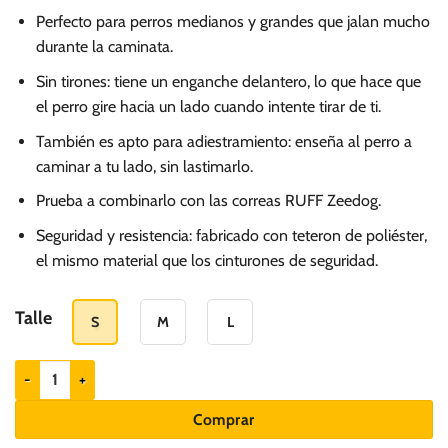
precios:
desde
Perfecto para perros medianos y grandes que jalan mucho
durante la caminata.
S/.
79.00
Sin tirones: tiene un enganche delantero, lo que hace que
hasta
el perro gire hacia un lado cuando intente tirar de ti.
S/.
También es apto para adiestramiento: enseña al perro a
109.00
caminar a tu lado, sin lastimarlo.
Prueba a combinarlo con las correas RUFF Zeedog.
Seguridad y resistencia: fabricado con teteron de poliéster,
el mismo material que los cinturones de seguridad.
Talle
S
M
L
Zeedog arnés Soft walk modelo Gotham cantidad
Comprar