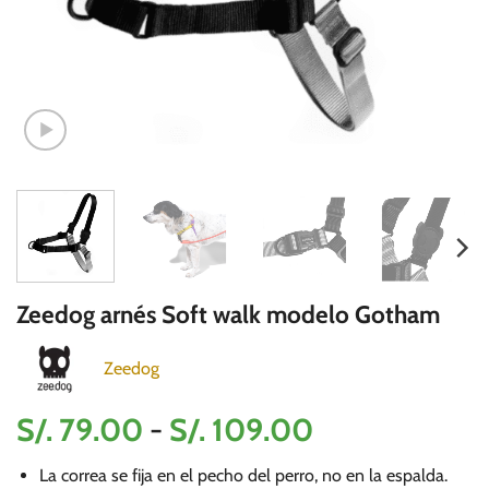
Zeedog arnés Soft walk modelo Gotham
Zeedog
Rango
S/.
79.00
-
S/.
109.00
de
La correa se fija en el pecho del perro, no en la espalda.