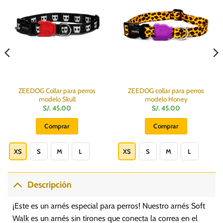
ZEEDOG Collar para perros
ZEEDOG collar para perros
modelo Skull
modelo Honey
S/.
45.00
S/.
45.00
Comprar
Comprar
Este
Este
producto
producto
XS
S
M
L
XS
S
M
L
tiene
tiene
múltiples
múltiples
variantes.
variantes.
Descripción
Las
Las
opciones
opciones
¡Este es un arnés especial para perros! Nuestro arnés Soft
se
se
Walk es un arnés sin tirones que conecta la correa en el
pueden
pueden