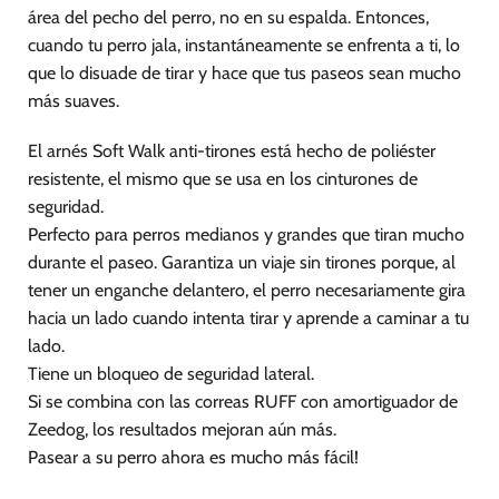
área del pecho del perro, no en su espalda. Entonces,
elegir
elegir
cuando tu perro jala, instantáneamente se enfrenta a ti, lo
en
en
la
la
que lo disuade de tirar y hace que tus paseos sean mucho
página
página
más suaves.
de
de
producto
producto
El arnés Soft Walk anti-tirones está hecho de poliéster
resistente, el mismo que se usa en los cinturones de
seguridad.
Perfecto para perros medianos y grandes que tiran mucho
durante el paseo. Garantiza un viaje sin tirones porque, al
tener un enganche delantero, el perro necesariamente gira
hacia un lado cuando intenta tirar y aprende a caminar a tu
lado.
Tiene un bloqueo de seguridad lateral.
Si se combina con las correas RUFF con amortiguador de
Zeedog, los resultados mejoran aún más.
Pasear a su perro ahora es mucho más fácil!