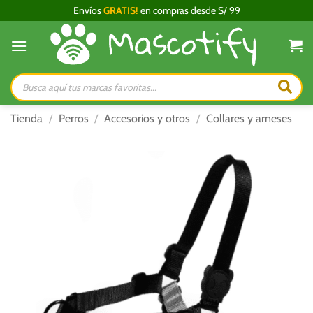
Saltar
Envíos
GRATIS!
en compras desde S/ 99
al
contenido
Búsqueda
de
productos
Tienda
/
Perros
/
Accesorios y otros
/
Collares y arneses