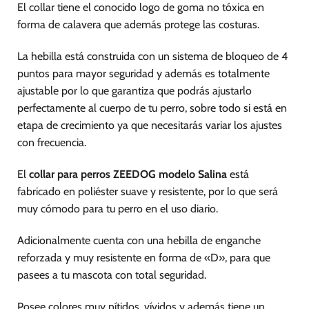
El collar tiene el conocido logo de goma no tóxica en
la
la
página
página
forma de calavera que además protege las costuras.
de
de
producto
producto
La hebilla está construida con un sistema de bloqueo de 4
puntos para mayor seguridad y además es totalmente
ajustable por lo que garantiza que podrás ajustarlo
perfectamente al cuerpo de tu perro, sobre todo si está en
etapa de crecimiento ya que necesitarás variar los ajustes
con frecuencia.
El
collar para perros ZEEDOG modelo Salina
está
fabricado en poliéster suave y resistente, por lo que será
muy cómodo para tu perro en el uso diario.
Adicionalmente cuenta con una hebilla de enganche
reforzada y muy resistente en forma de «D», para que
pasees a tu mascota con total seguridad.
Posee colores muy nítidos, vívidos y además tiene un