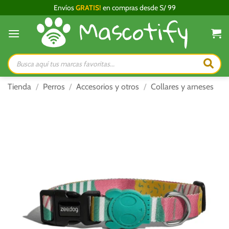
Saltar
Envíos
GRATIS!
en compras desde S/ 99
al
contenido
Búsqueda
de
productos
Tienda
/
Perros
/
Accesorios y otros
/
Collares y arneses