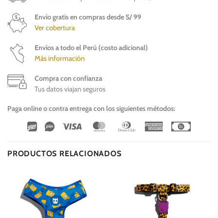
Envío gratis en compras desde S/ 99
Ver cobertura
Envíos a todo el Perú (costo adicional)
Más información
Compra con confianza
Tus datos viajan seguros
Paga online o contra entrega con los siguientes métodos:
Wirecard
Vipps
Visa
MasterCard
Dinners
American
Cash
Club
Express
On
Delivery
PRODUCTOS RELACIONADOS