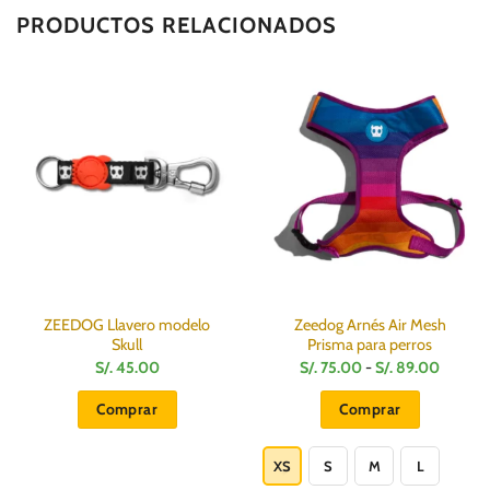
PRODUCTOS RELACIONADOS
ZEEDOG Llavero modelo
Zeedog Arnés Air Mesh
Skull
Prisma para perros
Rango
S/.
45.00
S/.
75.00
-
S/.
89.00
de
precios
Comprar
Comprar
desde
S/.
Este
75.00
hasta
producto
XS
S
M
L
S/.
89.00
tiene