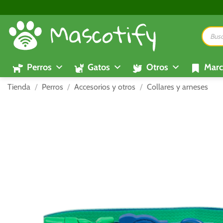
Saltar
al
Búsque
contenido
de
product
Perros
Gatos
Otros
Marc
Tienda
/
Perros
/
Accesorios y otros
/
Collares y arneses