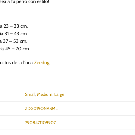
a a tu perro con estilo!
ia 23 – 33 cm.
ia 31 – 43 cm.
a 37 – 53 cm.
cia 45 – 70 cm.
uctos de la línea
Zeedog
.
Small
,
Medium
,
Large
ZDG019ONASML
7908471109907