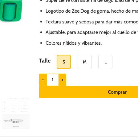
Super cierre con sistema de seguridad de 4 
Logotipo de Zee.Dog de goma, hecho de mate
Textura suave y sedosa para dar más comod
Ajustable, para adaptarse mejor al cuello de 
Colores nítidos y vibrantes.
Talle
S
M
L
ZEEDOG collar para perros Neopro Apex cantidad
Comprar