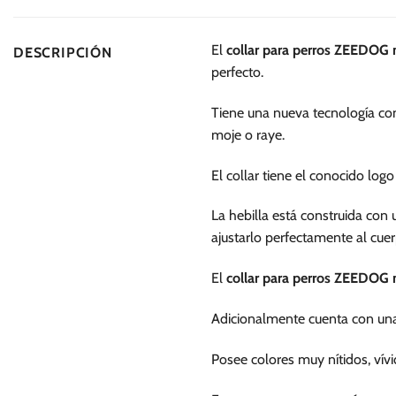
múltiples
variantes.
El
collar para perros ZEEDO
DESCRIPCIÓN
Las
perfecto.
opciones
se
Tiene una nueva tecnología con
pueden
moje o raye.
elegir
en
El collar tiene el conocido lo
la
página
La hebilla está construida con
de
ajustarlo perfectamente al cuer
producto
El
collar para perros ZEEDO
Adicionalmente cuenta con una
Posee colores muy nítidos, ví