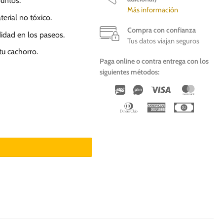
puntos.
Más información
rial no tóxico.
Compra con confianza
idad en los paseos.
Tus datos viajan seguros
tu cachorro.
Paga online o contra entrega con los
siguientes métodos:
Wirecard
Vipps
Visa
Master
Dinners
American
Cash
Club
Express
On
Deliver