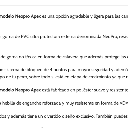
múltiples
variantes.
G modelo Neopro Apex
es una opción agradable y ligera para las ca
Las
opciones
se
 goma de PVC ultra protectora externa denominada NeoPro, resistent
pueden
elegir
en
go de goma no tóxica en forma de calavera que además protege las 
la
página
 un sistema de bloqueo de 4 puntos para mayor seguridad y además
de
po de tu perro, sobre todo si está en etapa de crecimiento ya que ne
producto
G modelo Neopro Apex
está fabricado en poliéster suave y resistent
 hebilla de enganche reforzada y muy resistente en forma de «D»,
vidos y además tiene un divertido diseño exclusivo. También puede