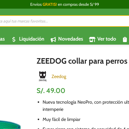
Envíos
GRATIS!
en compras desde S/ 99
da
os
as
Liquidación
Novedades
Ver todo
ZEEDOG collar para perro
Zeedog
S/.
49.00
Nueva tecnología NeoPro, con protección ultr
intemperie
Muy fácil de limpiar