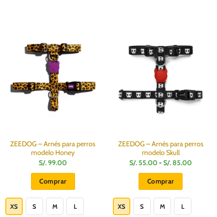
ZEEDOG – Arnés para perros
ZEEDOG – Arnés para perros
modelo Honey
modelo Skull
Rango
S/.
99.00
S/.
55.00
-
S/.
85.00
de
precios:
Comprar
Comprar
desde
S/.
Este
Este
55.00
hasta
producto
producto
XS
S
M
L
XS
S
M
L
S/.
85.00
tiene
tiene