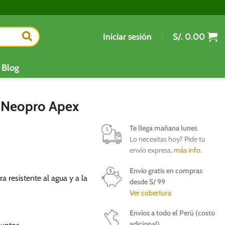
Iniciar sesión
S/.
0.00
Blog
s Neopro Apex
Te llega mañana lunes
Lo necesitas hoy? Pide tu
envío express,
más info
.
Envío gratis en compras
a resistente al agua y a la
desde S/ 99
Ver cobertura
Envíos a todo el Perú (costo
adicional)