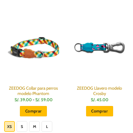
ZEEDOG Collar para perros
ZEEDOG Llavero modelo
modelo Phantom
Crosby
Rango
S/.
39.00
-
S/.
59.00
S/.
45.00
de
:
precios:
Comprar
Comprar
desde
S/.
Este
39.00
hasta
producto
XS
S
M
L
S/.
59.00
tiene