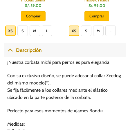
modelo Salina
modelo Florida
S/.
59.00
S/.
99.00
Comprar
Comprar
Este
Este
producto
producto
XS
S
M
L
XS
S
M
L
tiene
tiene
múltiples
múltiples
variantes.
variantes.
Descripción
Las
Las
opciones
opciones
¡Nuestra corbata michi para perros es pura elegancia!
se
se
pueden
pueden
Con su exclusivo diseño, se puede adosar al collar Zeedog
elegir
elegir
del mismo modelo(*).
en
en
Se fija fácilmente a los collares mediante el elástico
la
la
página
página
ubicado en la parte posterior de la corbata.
de
de
producto
producto
Perfecto para esos momentos de «James Bond».
Medidas: