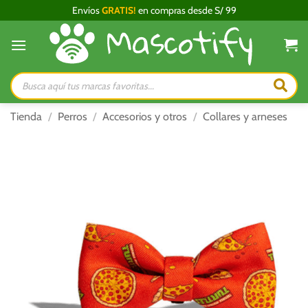
Saltar
Envíos
GRATIS!
en compras desde S/ 99
al
contenido
Búsqueda
de
productos
Tienda
/
Perros
/
Accesorios y otros
/
Collares y arneses