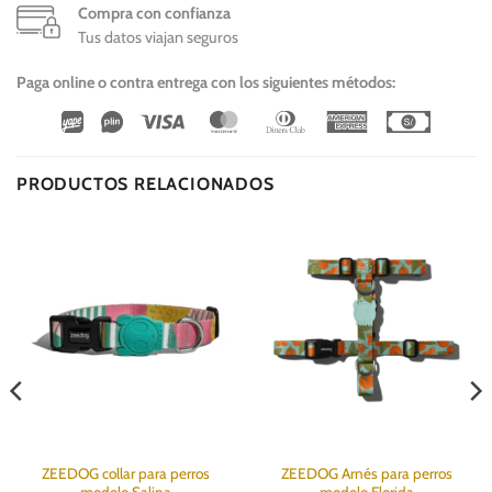
Compra con confianza
Tus datos viajan seguros
Paga online o contra entrega con los siguientes métodos:
Wirecard
Vipps
Visa
MasterCard
Dinners
American
Cash
Club
Express
On
Delivery
PRODUCTOS RELACIONADOS
ZEEDOG collar para perros
ZEEDOG Arnés para perros