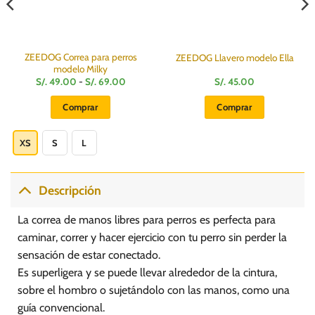
ZEEDOG Correa para perros
ZEEDOG Llavero modelo Ella
modelo Milky
Rango
S/.
49.00
-
S/.
69.00
S/.
45.00
de
precios:
Comprar
Comprar
desde
S/.
Este
49.00
hasta
producto
XS
S
L
S/.
69.00
tiene
múltiples
variantes.
Descripción
Las
opciones
La correa de manos libres para perros es perfecta para
se
caminar, correr y hacer ejercicio con tu perro sin perder la
pueden
sensación de estar conectado.
elegir
Es superligera y se puede llevar alrededor de la cintura,
en
la
sobre el hombro o sujetándolo con las manos, como una
página
guía convencional.