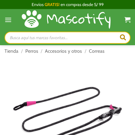
Saltar
Envíos
GRATIS!
en compras desde S/ 99
al
contenido
Búsqueda
de
productos
Tienda
/
Perros
/
Accesorios y otros
/
Correas