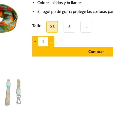
hasta
Colores nítidos y brillantes.
S/.
El logotipo de goma protege las costuras pa
85.00
Talle
XS
S
L
ZEEDOG Correa para perros modelo Florida cantida
Comprar