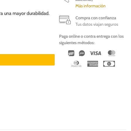
Más información
ra una mayor durabilidad.
Compra con confianza
Tus datos viajan seguros
Paga online o contra entrega con los
siguientes métodos:
d
Wirecard
Vipps
Visa
Master
Dinners
American
Cash
Club
Express
On
Deliver