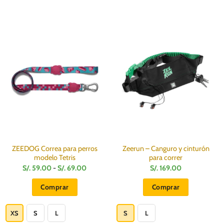
ZEEDOG Correa para perros
Zeerun – Canguro y cinturón
modelo Tetris
para correr
Rango
S/.
59.00
-
S/.
69.00
S/.
169.00
de
precios:
Comprar
Comprar
desde
S/.
Este
Este
59.00
hasta
producto
producto
XS
S
L
S
L
S/.
69.00
tiene
tiene