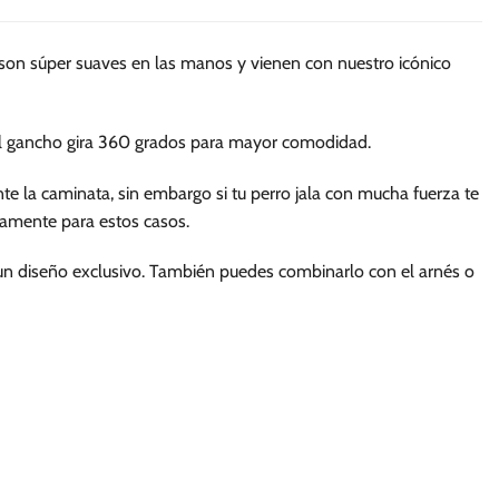
múltiples
múltiples
variantes.
variantes.
 son súper suaves en las manos y vienen con nuestro icónico
Las
Las
opciones
opciones
se
se
 el gancho gira 360 grados para mayor comodidad.
pueden
pueden
elegir
elegir
nte la caminata, sin embargo si tu perro jala con mucha fuerza te
en
en
amente para estos casos.
la
la
página
página
 un diseño exclusivo. También puedes combinarlo con el arnés o
de
de
producto
producto