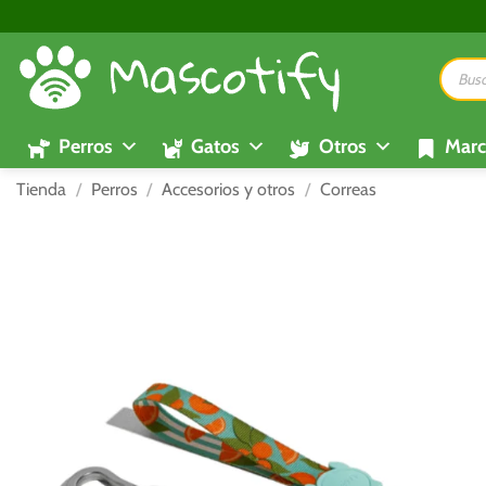
Saltar
al
Búsque
contenido
de
product
Perros
Gatos
Otros
Marc
Tienda
/
Perros
/
Accesorios y otros
/
Correas