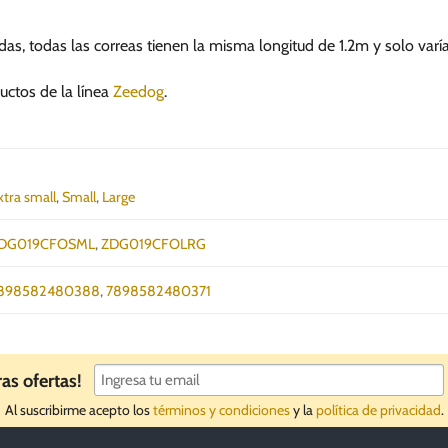
das, todas las correas tienen la misma longitud de 1.2m y solo varí
uctos de la línea
Zeedog
.
xtra small
,
Small
,
Large
DG019CFOSML
,
ZDG019CFOLRG
898582480388
,
7898582480371
ras ofertas!
Al suscribirme acepto los
términos y condiciones
y la
política de privacidad
.