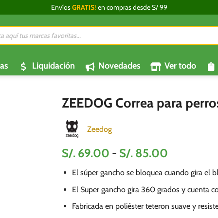
Envíos
GRATIS!
en compras desde S/ 99
da
os
as
Liquidación
Novedades
Ver todo
ZEEDOG Correa para perro
Zeedog
Rango
S/.
69.00
-
S/.
85.00
de
El súper gancho se bloquea cuando gira el bl
precios:
desde
El Super gancho gira 360 grados y cuenta c
S/.
Fabricada en poliéster teteron suave y resist
69.00