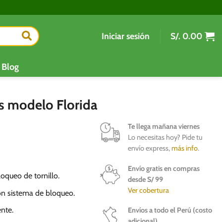
Iniciar sesión
S/.
0.00
Blog
s modelo Florida
Te llega mañana viernes
Lo necesitas hoy? Pide tu
envío express,
más info
.
Envío gratis en compras
oqueo de tornillo.
desde S/ 99
Ver cobertura
on sistema de bloqueo.
ente.
Envíos a todo el Perú (costo
adicional)