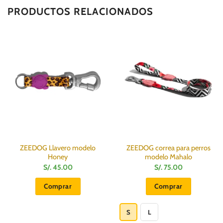
PRODUCTOS RELACIONADOS
ZEEDOG Llavero modelo
ZEEDOG correa para perros
Honey
modelo Mahalo
S/.
45.00
S/.
75.00
Comprar
Comprar
Este
producto
S
L
tiene