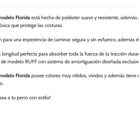
múltiples
múltiples
variantes.
variantes.
modelo Florida
está hecha de poliéster suave y resistente, además
Las
Las
xica que protege las costuras.
opciones
opciones
se
se
n para una experiencia de caminar segura y sin esfuerzo, además
pueden
pueden
elegir
elegir
longitud perfecta para absorber toda la fuerza de la tracción dura
en
en
 de modelo RUFF con sistema de amortiguación diseñada exclusiv
la
la
página
página
modelo Florida
posee colores muy nítidos, vívidos y además tiene
de
de
o.
producto
producto
a a tu perro con estilo!