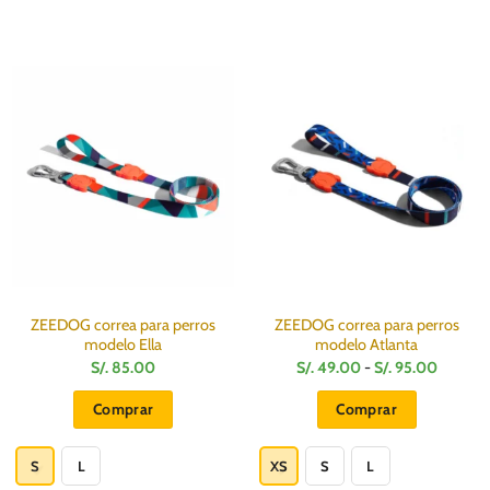
ZEEDOG correa para perros
ZEEDOG correa para perros
modelo Ella
modelo Atlanta
Rango
S/.
85.00
S/.
49.00
-
S/.
95.00
de
precios:
Comprar
Comprar
desde
S/.
Este
Este
49.00
hasta
producto
producto
S
L
XS
S
L
S/.
95.00
tiene
tiene