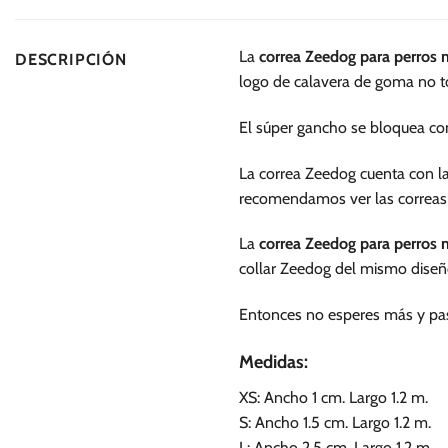
múltiples
variantes.
La
correa Zeedog para perros 
DESCRIPCIÓN
Las
logo de calavera de goma no tó
opciones
se
El súper gancho se bloquea co
pueden
elegir
La correa Zeedog cuenta con la 
en
recomendamos ver las correas
la
página
La
correa Zeedog para perros 
de
collar Zeedog del mismo diseñ
producto
Entonces no esperes más y pase
Medidas:
XS: Ancho 1 cm. Largo 1.2 m.
S: Ancho 1.5 cm. Largo 1.2 m.
L: Ancho 2.5 cm. Largo 1.2 m.