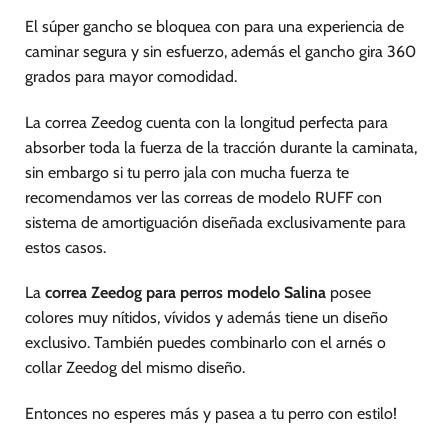
la
la
página
página
El súper gancho se bloquea con para una experiencia de
de
de
caminar segura y sin esfuerzo, además el gancho gira 360
producto
producto
grados para mayor comodidad.
La correa Zeedog cuenta con la longitud perfecta para
absorber toda la fuerza de la tracción durante la caminata,
sin embargo si tu perro jala con mucha fuerza te
recomendamos ver las correas de modelo RUFF con
sistema de amortiguación diseñada exclusivamente para
estos casos.
La
correa Zeedog para perros modelo Salina
posee
colores muy nítidos, vívidos y además tiene un diseño
exclusivo. También puedes combinarlo con el arnés o
collar Zeedog del mismo diseño.
Entonces no esperes más y pasea a tu perro con estilo!