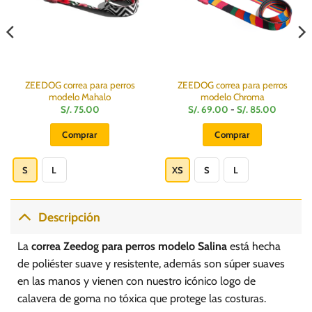
ZEEDOG correa para perros
ZEEDOG correa para perros
modelo Mahalo
modelo Chroma
Rango
S/.
75.00
S/.
69.00
-
S/.
85.00
de
precios:
Comprar
Comprar
desde
S/.
Este
Este
69.00
hasta
producto
producto
S
L
XS
S
L
S/.
85.00
tiene
tiene
múltiples
múltiples
variantes.
variantes.
Descripción
Las
Las
opciones
opciones
La
correa Zeedog para perros modelo Salina
está hecha
se
se
de poliéster suave y resistente, además son súper suaves
pueden
pueden
en las manos y vienen con nuestro icónico logo de
elegir
elegir
calavera de goma no tóxica que protege las costuras.
en
en