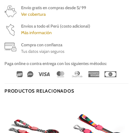
Envío gratis en compras desde S/ 99
Ver cobertura
Envíos a todo el Perú (costo adicional)
Más información
Compra con confianza
Tus datos viajan seguros
Paga online o contra entrega con los siguientes métodos:
Wirecard
Vipps
Visa
MasterCard
Dinners
American
Cash
Club
Express
On
Delivery
PRODUCTOS RELACIONADOS