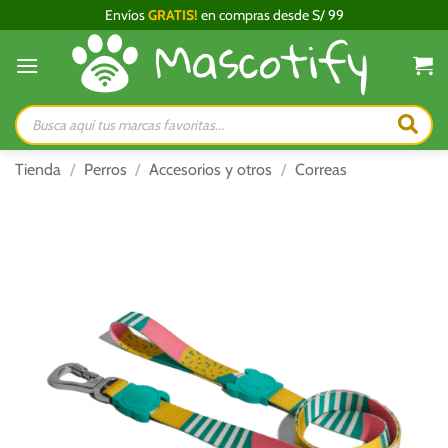
Saltar
Envíos
GRATIS!
en compras desde S/ 99
al
contenido
Búsqueda
de
productos
Tienda
/
Perros
/
Accesorios y otros
/
Correas