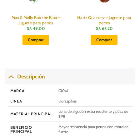
Max & Molly Bob the Blob –
Hartz Quackerz – Juguete para
Juguete para perros
perros
S/.
49.00
S/.
63.20
Comprar
Comprar
Descripción
MARCA
GiGwi
LÍNEA
Duraspikes
Lona de algodón extra resistente y púas de
MATERIAL PRINCIPAL
TPR
Mayor resistencia para perros con mordida
BENEFICIO
PRINCIPAL
fuerte