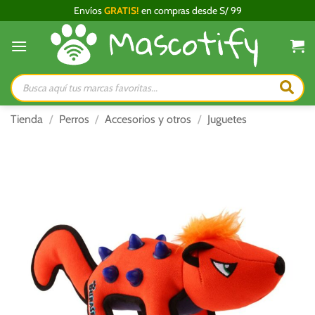
Saltar
Envíos
GRATIS!
en compras desde S/ 99
al
contenido
Búsqueda
de
productos
Tienda
/
Perros
/
Accesorios y otros
/
Juguetes