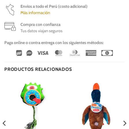
Envíos a todo el Perú (costo adicional)
Más información
Compra con confianza
Tus datos viajan seguros
Paga online o contra entrega con los siguientes métodos:
Wirecard
Vipps
Visa
MasterCard
Dinners
American
Cash
Club
Express
On
Delivery
PRODUCTOS RELACIONADOS