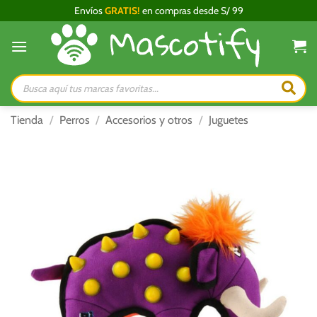
Saltar
Envíos
GRATIS!
en compras desde S/ 99
al
contenido
Búsqueda
de
productos
Tienda
/
Perros
/
Accesorios y otros
/
Juguetes