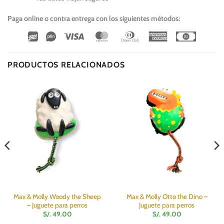
Paga online o contra entrega con los siguientes métodos:
Wirecard
Vipps
Visa
MasterCard
Dinners
American
Cash
Club
Express
On
Delivery
PRODUCTOS RELACIONADOS
Max & Molly Woody the Sheep
Max & Molly Otto the Dino –
– Juguete para perros
Juguete para perros
S/.
49.00
S/.
49.00