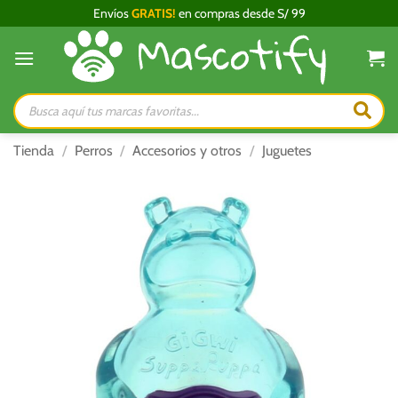
Saltar
Envíos
GRATIS!
en compras desde S/ 99
al
contenido
Búsqueda
de
productos
Tienda
/
Perros
/
Accesorios y otros
/
Juguetes