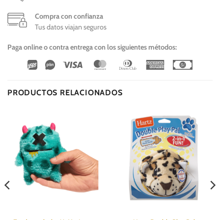
Compra con confianza
Tus datos viajan seguros
Paga online o contra entrega con los siguientes métodos:
Wirecard
Vipps
Visa
MasterCard
Dinners
American
Cash
Club
Express
On
Delivery
PRODUCTOS RELACIONADOS