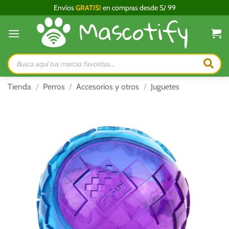
Saltar
Envíos
GRATIS!
en compras desde S/ 99
al
contenido
Búsqueda
de
productos
Tienda
/
Perros
/
Accesorios y otros
/
Juguetes