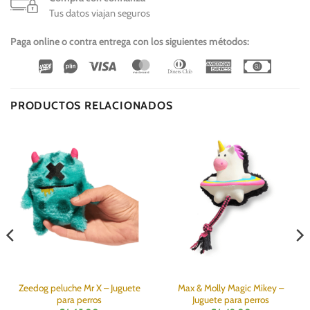
Tus datos viajan seguros
Paga online o contra entrega con los siguientes métodos:
Wirecard
Vipps
Visa
MasterCard
Dinners
American
Cash
Club
Express
On
Delivery
PRODUCTOS RELACIONADOS
Zeedog peluche Mr X – Juguete
Max & Molly Magic Mikey –
para perros
Juguete para perros