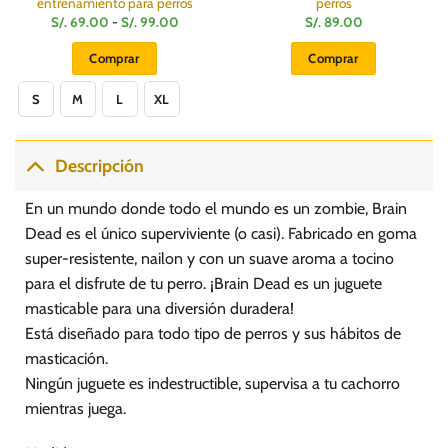
entrenamiento para perros
perros
Rango
S/.
69.00
-
S/.
99.00
S/.
89.00
de
precios:
Comprar
Comprar
desde
S/.
Este
69.00
hasta
S
M
L
XL
producto
S/.
99.00
tiene
múltiples
Descripción
variantes.
Las
En un mundo donde todo el mundo es un zombie, Brain
opciones
se
Dead es el único superviviente (o casi). Fabricado en goma
pueden
super-resistente, nailon y con un suave aroma a tocino
elegir
para el disfrute de tu perro. ¡Brain Dead es un juguete
en
masticable para una diversión duradera!
la
Está diseñado para todo tipo de perros y sus hábitos de
página
masticación.
de
producto
Ningún juguete es indestructible, supervisa a tu cachorro
mientras juega.