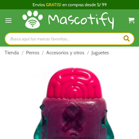
Saltar
Envíos
GRATIS!
en compras desde S/ 99
al
contenido
Búsqueda
de
productos
Tienda
/
Perros
/
Accesorios y otros
/
Juguetes