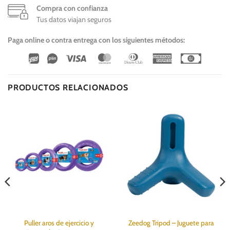
Compra con confianza
Tus datos viajan seguros
Paga online o contra entrega con los siguientes métodos:
Wirecard
Vipps
Visa
MasterCard
Dinners
American
Cash
Club
Express
On
Delivery
PRODUCTOS RELACIONADOS
Puller aros de ejercicio y
Zeedog Tripod – Juguete para