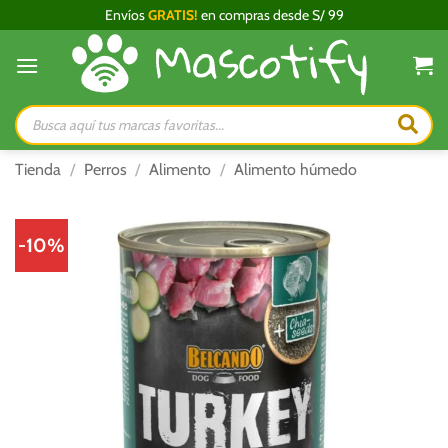
Saltar
Envíos
GRATIS!
en compras desde S/ 99
al
contenido
Búsqueda
de
productos
Tienda
/
Perros
/
Alimento
/
Alimento húmedo
-10%