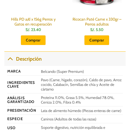
Hills PD a/d x 156g Perros y
Ricocan Paté Carne x 330gr –
Gatos en recuperación
Perros adultos
S/.
23.40
S/.
5.50
Comprar
Comprar
Descripción
MARCA
Belcando (Super Premium)
Pavo (Carne, hígado, corazón), Caldo de pavo, Arroz
INGREDIENTES
cocido, Calabacín, Semillas de chía y Aceite de
CLAVE
cártamo
Proteína 11.0%, Grasa 5.5%, Humedad 78.0%,
ANÁLISIS
GARANTIZADO
Ceniza 2.0%, Fibra 0.4%
PRESENTACIÓN
Lata de alimento húmedo (Piezas enteras de carne)
ESPECIE
Caninos (Adultos de todas las razas)
Soporte digestivo, nutrición equilibrada e
USO