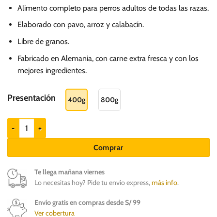
de
Alimento completo para perros adultos de todas las razas.
precios:
desde
Elaborado con pavo, arroz y calabacín.
S/.
Libre de granos.
16.20
Fabricado en Alemania, con carne extra fresca y con los
hasta
mejores ingredientes.
S/.
25.20
Presentación
400g
800g
Belcando Pavo con arroz y calabacín - Adultos todas las razas cantidad
Comprar
Te llega mañana viernes
Lo necesitas hoy? Pide tu envío express,
más info
.
Envío gratis en compras desde S/ 99
Ver cobertura