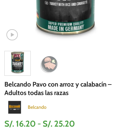
Belcando Pavo con arroz y calabacín –
Adultos todas las razas
Belcando
Rango
S/.
16.20
-
S/.
25.20