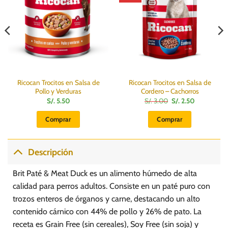
Ricocan Trocitos en Salsa de
Ricocan Trocitos en Salsa de
Pollo y Verduras
Cordero – Cachorros
El
El
S/.
5.50
S/.
3.00
S/.
2.50
precio
precio
original
actual
Comprar
Comprar
era:
es:
S/.
S/.
3.00.
2.50.
Descripción
Brit Paté & Meat Duck es un alimento húmedo de alta
calidad para perros adultos. Consiste en un paté puro con
trozos enteros de órganos y carne, destacando un alto
contenido cárnico con 44% de pollo y 26% de pato. La
receta es Grain Free (sin cereales), Soy Free (sin soja) y