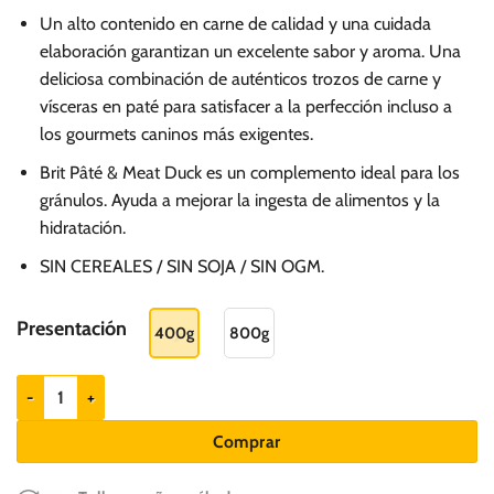
precios:
desde
Un alto contenido en carne de calidad y una cuidada
elaboración garantizan un excelente sabor y aroma. Una
S/.
deliciosa combinación de auténticos trozos de carne y
17.00
vísceras en paté para satisfacer a la perfección incluso a
hasta
los gourmets caninos más exigentes.
S/.
Brit Pâté & Meat Duck es un complemento ideal para los
25.90
gránulos. Ayuda a mejorar la ingesta de alimentos y la
hidratación.
SIN CEREALES / SIN SOJA / SIN OGM.
Presentación
400g
800g
Brit Paté & Meat Duck - Perros adultos cantidad
Comprar