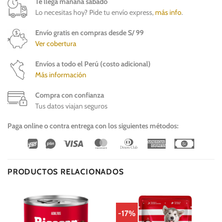
Te llega mañana sábado
Lo necesitas hoy? Pide tu envío express,
más info
.
Envío gratis en compras desde S/ 99
Ver cobertura
Envíos a todo el Perú (costo adicional)
Más información
Compra con confianza
Tus datos viajan seguros
Paga online o contra entrega con los siguientes métodos:
Wirecard
Vipps
Visa
MasterCard
Dinners
American
Cash
Club
Express
On
Delivery
PRODUCTOS RELACIONADOS
-17%