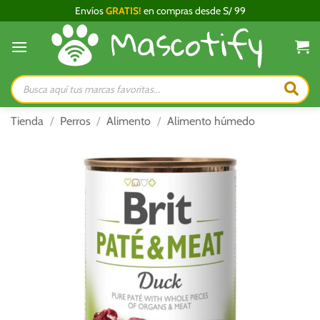
Saltar
Envíos
GRATIS!
en compras desde S/ 99
al
contenido
Búsqueda
de
productos
Tienda
/
Perros
/
Alimento
/
Alimento húmedo