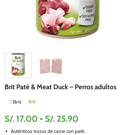
Brit Paté & Meat Duck – Perros adultos
Brit
Rango
S/.
17.00
-
S/.
25.90
de
Auténticos trozos de carne con paté.