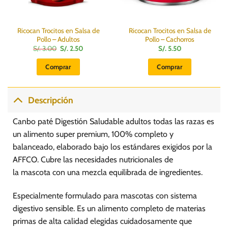
Ricocan Trocitos en Salsa de
Ricocan Trocitos en Salsa de
Pollo – Adultos
Pollo – Cachorros
El
El
S/.
3.00
S/.
2.50
S/.
5.50
precio
precio
original
actual
Comprar
Comprar
era:
es:
S/.
S/.
3.00.
2.50.
Descripción
Canbo paté Digestión Saludable adultos todas las razas es
un alimento super premium, 100% completo y
balanceado, elaborado bajo los estándares exigidos por la
AFFCO. Cubre las necesidades nutricionales de
la mascota con una mezcla equilibrada de ingredientes.
Especialmente formulado para mascotas con sistema
digestivo sensible. Es un alimento completo de materias
primas de alta calidad elegidas cuidadosamente que