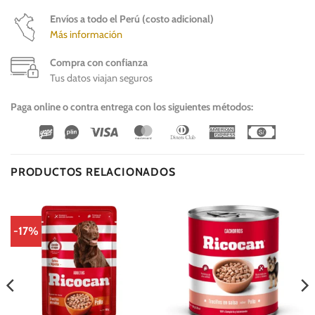
Envíos a todo el Perú (costo adicional)
Más información
Compra con confianza
Tus datos viajan seguros
Paga online o contra entrega con los siguientes métodos:
Wirecard
Vipps
Visa
MasterCard
Dinners
American
Cash
Club
Express
On
Delivery
PRODUCTOS RELACIONADOS
-17%