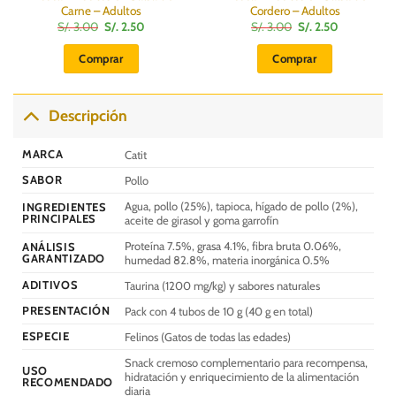
Carne – Adultos
Cordero – Adultos
El
El
El
El
S/.
3.00
S/.
2.50
S/.
3.00
S/.
2.50
precio
precio
precio
precio
original
actual
original
actual
Comprar
Comprar
era:
es:
era:
es:
S/.
S/.
S/.
S/.
3.00.
2.50.
3.00.
2.50.
Descripción
MARCA
Catit
SABOR
Pollo
Agua, pollo (25%), tapioca, hígado de pollo (2%),
INGREDIENTES
PRINCIPALES
aceite de girasol y goma garrofín
Proteína 7.5%, grasa 4.1%, fibra bruta 0.06%,
ANÁLISIS
GARANTIZADO
humedad 82.8%, materia inorgánica 0.5%
ADITIVOS
Taurina (1200 mg/kg) y sabores naturales
PRESENTACIÓN
Pack con 4 tubos de 10 g (40 g en total)
ESPECIE
Felinos (Gatos de todas las edades)
Snack cremoso complementario para recompensa,
USO
hidratación y enriquecimiento de la alimentación
RECOMENDADO
diaria