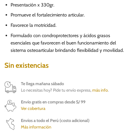
precio
precio
Presentación x 330gr.
original
actual
era:
es:
Promueve el fortalecimiento articular.
S/.
S/.
Favorece la motricidad.
12.40.
10.50.
Formulado con condroprotectores y ácidos grasos
esenciales que favorecen el buen funcionamiento del
sistema osteoarticular brindando flexibilidad y movilidad.
Sin existencias
Te llega mañana sábado
Lo necesitas hoy? Pide tu envío express,
más info
.
Envío gratis en compras desde S/ 99
Ver cobertura
Envíos a todo el Perú (costo adicional)
Más información