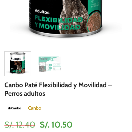
Canbo Paté Flexibilidad y Movilidad –
Perros adultos
Canbo
El
El
S/.
12.40
S/.
10.50