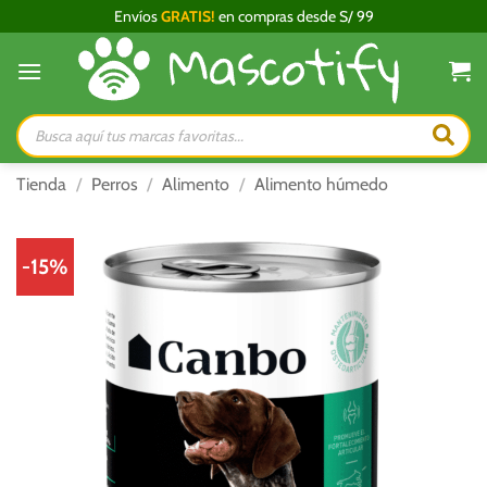
Saltar
Envíos
GRATIS!
en compras desde S/ 99
al
contenido
Búsqueda
de
productos
Tienda
/
Perros
/
Alimento
/
Alimento húmedo
-15%