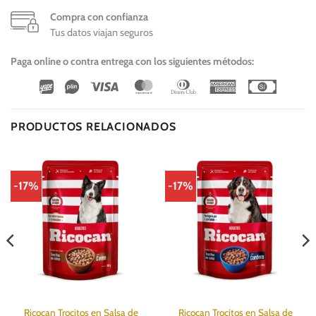
Compra con confianza
Tus datos viajan seguros
Paga online o contra entrega con los siguientes métodos:
Wirecard
Vipps
Visa
MasterCard
Dinners
American
Cash
Club
Express
On
Delivery
PRODUCTOS RELACIONADOS
-17%
-17%
Ricocan Trocitos en Salsa de
Ricocan Trocitos en Salsa de