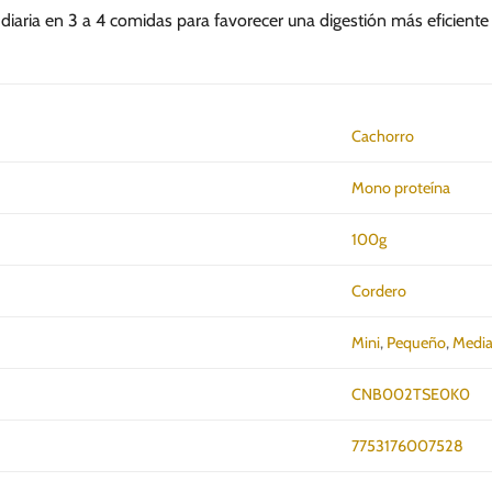
 diaria en 3 a 4 comidas para favorecer una digestión más eficient
Cachorro
Mono proteína
100g
Cordero
Mini
,
Pequeño
,
Medi
CNB002TSE0K0
7753176007528