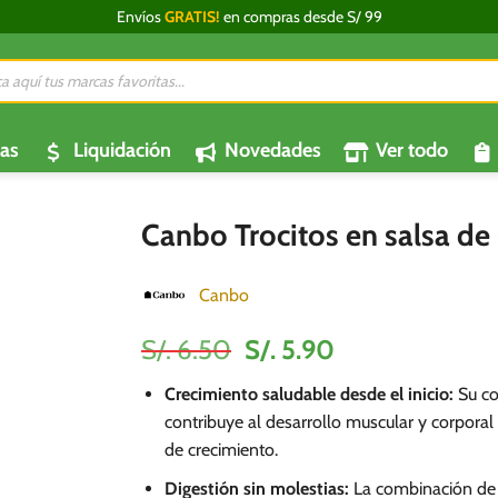
Envíos
GRATIS!
en compras desde S/ 99
da
os
as
Liquidación
Novedades
Ver todo
Canbo Trocitos en salsa de
Canbo
El
El
S/.
6.50
S/.
5.90
precio
precio
Crecimiento saludable desde el inicio:
Su co
original
actual
contribuye al desarrollo muscular y corpora
era:
es:
de crecimiento.
S/.
S/.
6.50.
5.90.
Digestión sin molestias:
La combinación de 