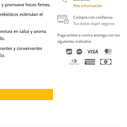
s y promueve heces firmes.
Más información
ebióticos estimulan el
Compra con confianza
Tus datos viajan seguros
textura en salsa y aroma
Paga online o contra entrega con los
do.
siguientes métodos:
orantes y conservantes
Wirecard
Vipps
Visa
Master
lo.
Dinners
American
Cash
Club
Express
On
Deliver
s cantidad