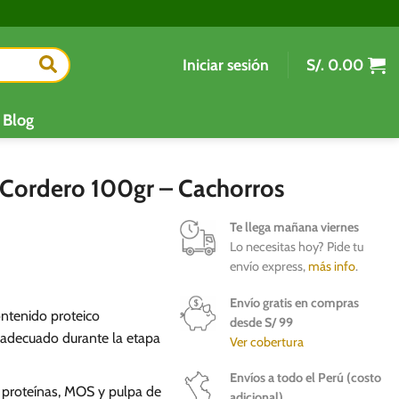
Iniciar sesión
S/.
0.00
Blog
 Cordero 100gr – Cachorros
Te llega mañana viernes
Lo necesitas hoy? Pide tu
envío express,
más info
.
Envío gratis en compras
ntenido proteico
desde S/ 99
l adecuado durante la etapa
Ver cobertura
Envíos a todo el Perú (costo
proteínas, MOS y pulpa de
adicional)