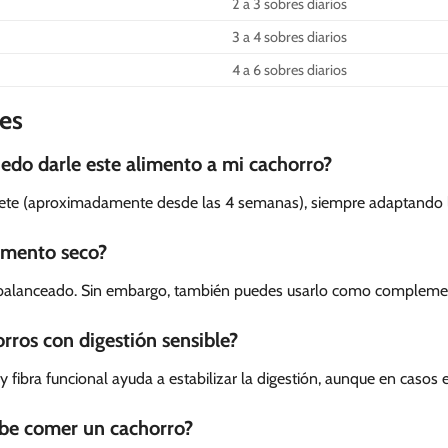
2 a 3 sobres diarios
3 a 4 sobres diarios
4 a 6 sobres diarios
es
uedo darle este alimento a mi cachorro?
tete (aproximadamente desde las 4 semanas), siempre adaptando la
imento seco?
 balanceado. Sin embargo, también puedes usarlo como complemento
rros con digestión sensible?
 y fibra funcional ayuda a estabilizar la digestión, aunque en casos 
ebe comer un cachorro?