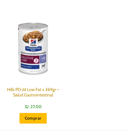
Hills PD i/d Low Fat x 369gr –
Salud Gastrointestinal
S/.
27.00
Comprar