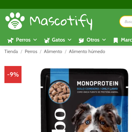
Saltar
al
Búsque
contenido
de
product
Perros
Gatos
Otros
Marc
Tienda
/
Perros
/
Alimento
/
Alimento húmedo
-9%