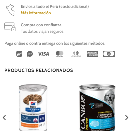
Envíos a todo el Perú (costo adicional)
Más información
Compra con confianza
Tus datos viajan seguros
Paga online o contra entrega con los siguientes métodos:
Wirecard
Vipps
Visa
MasterCard
Dinners
American
Cash
Club
Express
On
Delivery
PRODUCTOS RELACIONADOS