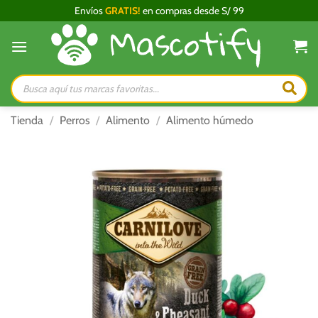
Saltar
Envíos
GRATIS!
en compras desde S/ 99
al
contenido
Búsqueda
de
productos
Tienda
/
Perros
/
Alimento
/
Alimento húmedo