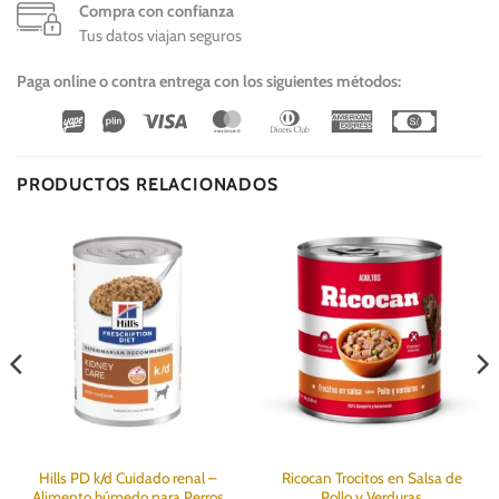
Compra con confianza
Tus datos viajan seguros
Paga online o contra entrega con los siguientes métodos:
Wirecard
Vipps
Visa
MasterCard
Dinners
American
Cash
Club
Express
On
Delivery
PRODUCTOS RELACIONADOS
Hills PD k/d Cuidado renal –
Ricocan Trocitos en Salsa de
Alimento húmedo para Perros
Pollo y Verduras