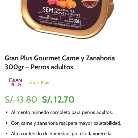
Gran Plus Gourmet Carne y Zanahoria
300gr – Perros adultos
Gran Plus
El
El
S/.
13.80
S/.
12.70
precio
precio
Alimento húmedo completo para perros adultos.
original
actual
era:
es:
Con carne y zanahoria real para mayor palatabilidad.
S/.
S/.
Alto contenido de humedad; por eso favorece la