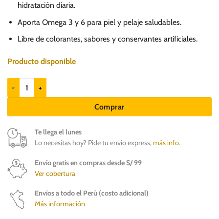
13.80.
12.70.
hidratación diaria.
Aporta Omega 3 y 6 para piel y pelaje saludables.
Libre de colorantes, sabores y conservantes artificiales.
Producto disponible
Gran Plus Gourmet Carne y Zanahoria 300gr - Perros adultos cantidad
Comprar
Te llega el lunes
Lo necesitas hoy? Pide tu envío express,
más info
.
Envío gratis en compras desde S/ 99
Ver cobertura
Envíos a todo el Perú (costo adicional)
Más información